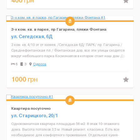
400
грн
3-х ком. кв. в парке, пр Гагарина, пляжи Фонтана
ул. Сегедская, 6Д
3 ком. кв, 4/10 эт от хозяев, /Сегедская 6Д/ ПАРК/ пр. Гагарина /
Среднефонтанская пл / Фонтанская дор, все эти улицы сходятся
вокруг небольшого парка Космонавтов в котором стоит наш дом До
Дерибасовская 5 остановок по ул Среднефо...
6
3
Одесса
1000
грн
Квартира посуточно
ул. Старицкого, 20/1
Однокомнатная квартира площадью 56 м2. 8 этаж 10-этажного
дома. Высота потолков 3,5 м. Новый ремонт, классика. Есть все
необходимое для комфортного проживания. Отдельная кухня-