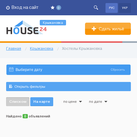
Вход на сайт
0
РУС
УКР
Крыжановка
Сдать жильё
Главная
/
Крыжановка
/
Хостелы Крыжановка
Сбросить
Открыть фильтры
Списком
На карте
по цене
по дате
Найдено
0
объявлений