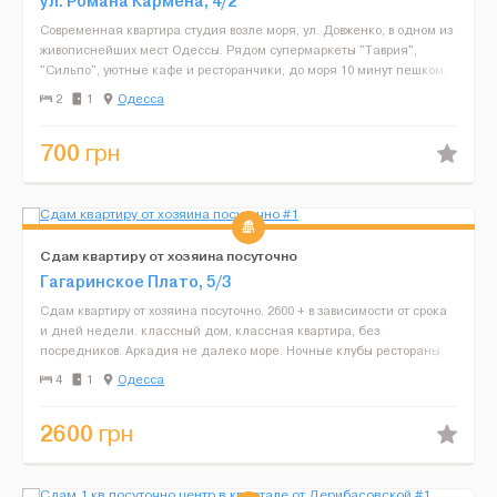
ул. Романа Кармена, 4/2
Современная квартира студия возле моря, ул. Довженко, в одном из
живописнейших мест Одессы. Рядом супермаркеты "Таврия",
"Сильпо", уютные кафе и ресторанчики, до моря 10 минут пешком,
клиника Филатова, хорошая транспортная развязк...
2
1
Одесса
700
грн
Сдам квартиру от хозяина посуточно
Гагаринское Плато, 5/3
Сдам квартиру от хозяина посуточно. 2600 + в зависимости от срока
и дней недели. классный дом, классная квартира, без
посредников. Аркадия не далеко море. Ночные клубы рестораны,
супермаркеты большой балкон, просторная квартира, е...
4
1
Одесса
2600
грн