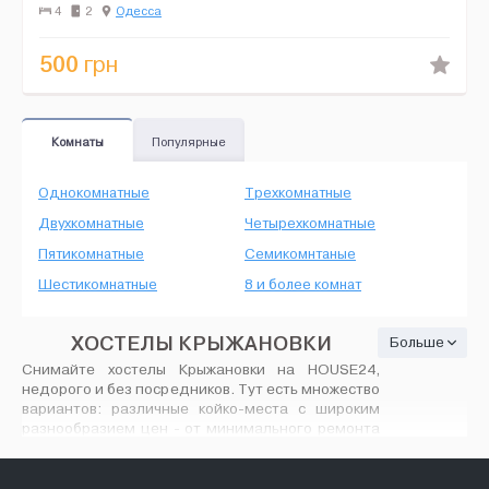
столовая, 2 спальни, санузел. Тихий двор, места для ав...
4
2
Одесса
500
грн
Комнаты
Популярные
Однокомнатные
Трехкомнатные
Двухкомнатные
Четырехкомнатные
Пятикомнатные
Семикомнтаные
Шестикомнатные
8 и более комнат
ХОСТЕЛЫ КРЫЖАНОВКИ
Больше
Снимайте хостелы Крыжановки на HOUSE24,
недорого и без посредников. Тут есть множество
вариантов: различные койко-места с широким
разнообразием цен - от минимального ремонта
до современного VIP дизайна, количество
предлагаемых койко-мест вас порадует. На
House24.com.ua найдутся любые хостелы в