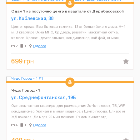
Cдам 1 кв посуточно центр в квартале от Дерибасовской
ул. Коблевская, 38
Центр города. Вся бытовая техника. 13 эт бельгийского дома. H=4
м. В квартире Окна МПО, бр дверь, решетки, маскитная сетка,
жалюзи. Кровать двухспальная, кондиционер, вай фай, ст маш,
электробол, холодильник, фен, утюг, посуда пос...
2
1
Одесса
699
грн
Чудо Город - 1
ул. Среднефонтанская, 19Б
Однокомнатная квартира для размещения 2х-4х человек, ТВ, WiFi,
кондиционер. Уютная и милая квартира в Центр города. Близко от
ЖД вокзала. До моря 20 мин пешком. Рядом Кинотеатр,
Супермаркет, игровые аттракционы для детей. Ресторан...
4
1
Одесса