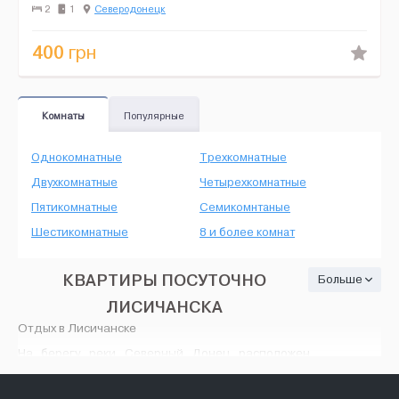
постельное и кухонные принадлежности. Т...
2
1
Северодонецк
400
грн
Комнаты
Популярные
Однокомнатные
Трехкомнатные
Двухкомнатные
Четырехкомнатные
Пятикомнатные
Семикомнтаные
Шестикомнатные
8 и более комнат
КВАРТИРЫ ПОСУТОЧНО
Больше
ЛИСИЧАНСКА
Отдых в Лисичанске
На берегу реки Северный Донец расположен
удивительный небольшой городок
Лисичанск
.
Это место славится Лисьей балкой, в которой