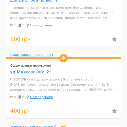
шоссе Строителей, 11
1-комнатная квартира с евро ремонтом. Все удобства: 2-х
спальный мягкий уголок, шкаф-купе, сан узел совмещен, горячая
вода круглосуточно, кондиционер, чистое постельное белье и
полотенца, телевизор 32", Wi-fi, интернет,...
1
1
Северодонецк
500
грн
Сдам жилье посуточно
ул. Маяковского, 21
ПОСУТОЧНО улица маяковского 21б спальные места
2+2+1, почасово, понедельно в городе Северодонецк. - 1, 2х, 3х
комнатные квартиры в любом районе города; - от ЭКОНОМ до ЕВРО
класса; - цены от 250 грн до 600 гр...
3
2
Северодонецк
400
грн