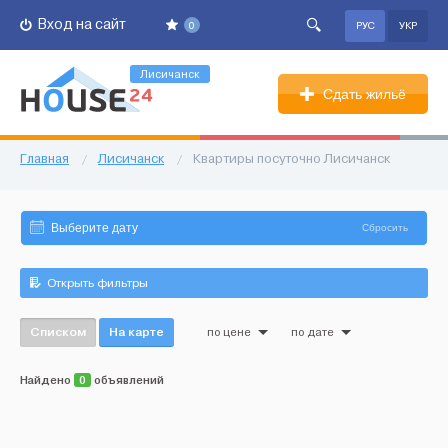
Вход на сайт
0
РУС
УКР
Лисичанск
Сдать жильё
Главная
/
Лисичанск
/
Квартиры посуточно Лисичанск
Сбросить
Открыть фильтры
Списком
На карте
по цене
по дате
Найдено
0
объявлений