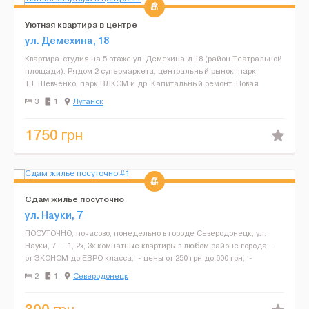
Уютная квартира в центре
ул. Демехина, 18
Квартира-студия на 5 этаже ул. Демехина д.18 (район Театральной
площади). Рядом 2 супермаркета, центральный рынок, парк
Т.Г.Шевченко, парк ВЛКСМ и др. Капитальный ремонт. Новая
мебель. Новая сантехника, акриловая ванна. Кухня, нео...
3
1
Луганск
1750
грн
Сдам жилье посуточно
ул. Науки, 7
ПОСУТОЧНО, почасово, понедельно в городе Северодонецк, ул.
Науки, 7. - 1, 2х, 3х комнатные квартиры в любом районе города; -
от ЭКОНОМ до ЕВРО класса; - цены от 250 грн до 600 грн; -
возможно размещение от ...
2
1
Северодонецк