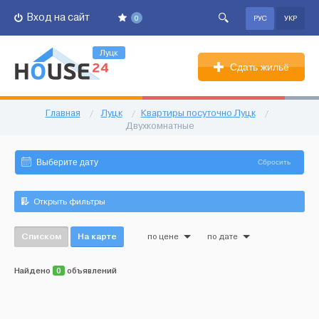
Вход на сайт
0
РУС
УКР
Луцк
Сдать жильё
Главная
/
Луцк
/
Квартиры посуточно Луцк
/
Двухкомнатные
Сбросить
Открыть фильтры
Списком
На карте
по цене
по дате
Найдено
0
объявлений