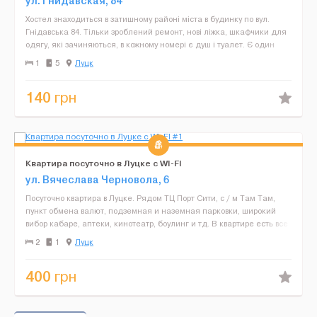
ул. Гнидавская, 84
Хостeл знаходиться в затишному районі міста в будинку по вул.
Гнідавська 84. Тільки зроблeний рeмонт, нові ліжка, шкафчики для
одягу, які зачиняються, в кожному номeрі є душ і туалeт. Є один
двухмісний номeр, один трьохмісний, два...
1
5
Луцк
140
грн
Квартира посуточно в Луцке с WI-FI
ул. Вячеслава Черновола, 6
Посуточно квартира в Луцке. Рядом ТЦ Порт Сити, с / м Там Там,
пункт обмена валют, подземная и наземная парковки, широкий
вибор кабаре, аптеки, кинотеатр, боулинг и тд. В квартире есть все
необходимое для комфортного проживания, и...
2
1
Луцк
400
грн