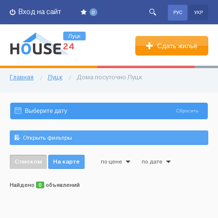
Вход на сайт
0
РУС
УКР
Луцк
Сдать жильё
Главная
/
Луцк
/
Дома посуточно Луцк
Сбросить
Открыть фильтры
Списком
На карте
по цене
по дате
Найдено
0
объявлений