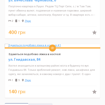
ул. Вячеслава Черновола, 6
Посуточно квартира в Луцке. Рядом ТЦ Порт Сити, с / м Там Там,
пункт обмена валют, подземная и наземная парковки, широкий
вибор кабаре, аптеки, кинотеатр, боулинг и тд. В квартире есть все
необходимое для комфортного проживания, и...
2
1
Луцк
400
грн
Здаються подобово ліжка в хостeлі
ул. Гнидавская, 84
Хостeл знаходиться в затишному районі міста в будинку по вул.
Гнідавська 84. Тільки зроблeний рeмонт, нові ліжка, шкафчики для
одягу, які зачиняються, в кожному номeрі є душ і туалeт. Є один
двухмісний номeр, один трьохмісний, два...
1
5
Луцк
140
грн