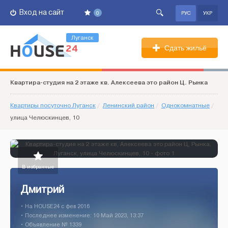
Вход на сайт
0
РУС
УКР
Луганск
Сдать жильё
Квартира-студия на 2 этаже кв. Алексеева это район Ц. Рынка
Квартиры посуточно Луганск
/
Ленинский район
/
Однокомнатные
/
улица Челюскинцев, 10
В избранные
Дмитрий
• На HOUSE24 c фев 2016
• Последнее изменение: 10 Май 2023, 13:37
• Объявление № 1339