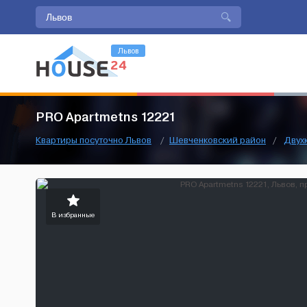
Львов
PRO Apartmetns 12221
Квартиры посуточно Львов
/
Шевченковский район
/
Двух
В избранные