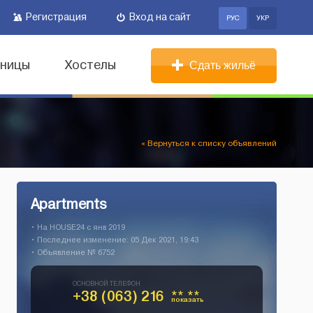
Регистрация
Вход на сайт
РУС
УКР
иницы
Хостелы
Сдать жильё
« Вернуться к списку объявлений
Apartments
• На HOUSE24 c янв 2019
• Последнее изменение: 05 Дек 2021, 19:43
• Объявление № 6752
ОСНОВНОЙ ТЕЛЕФОН
+38 (063) 216
** **
показать