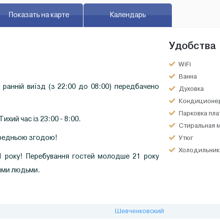
Показать на карте
Календарь
Удобства
WiFi
Ванна
а ранній виїзд (з 22:00 до 08:00) передбачено
Духовка
Кондиционе
Парковка пла
ихий час із 23:00 - 8:00.
Стиральная 
ередньою згодою!
Утюг
Холодильник
1 року! Перебування гостей молодше 21 року
ими людьми.
Шевченковский