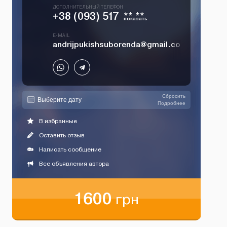
ДОПОЛНИТЕЛЬНЫЙ ТЕЛЕФОН
+38 (093) 517
** **
показать
E-MAIL
andrijpukishsuborenda@gmail.com
Сбросить
Подробнее
В избранные
Оставить отзыв
Написать сообщение
Все объявления автора
1600
грн