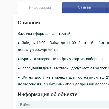
Отзывы
Инфо
рмация
Описание
Важлива інформація для гостей:
● Заїзд з 14:00 - Виїзд до 11:00. За пізній заїзд т
доплату у розмірі 250 грн.
● Курити та створювати вечірки у квартирі заборонено! Т
● Перебування домашніх тварин допускається за поп
● Житло доступне в оренду для гостей віком від 2
дозволено лише з батьками або з довіреними доросл
Информация об объекте
Район: