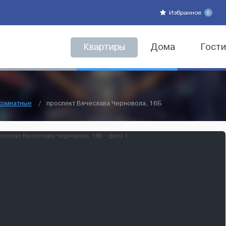
Избранное
0
Квартиры
Дома
Гост
комнатные
/
проспект Вячеслава Черновола, 16Б