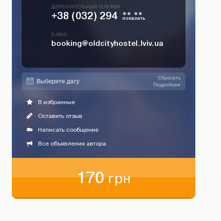
ДОПОЛНИТЕЛЬНЫЙ ТЕЛЕФОН
+38 (032) 294
** **
показать
E-MAIL
booking@oldcityhostel.lviv.ua
Сбросить
Подробнее
В избранные
Оставить отзыв
Написать сообщение
Все объявления автора
170
грн