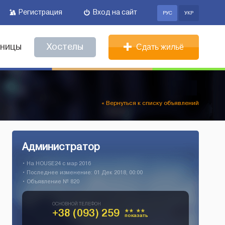
Регистрация
Вход на сайт
РУС
УКР
иницы
Хостелы
Сдать жильё
« Вернуться к списку объявлений
Администратор
• На HOUSE24 c мар 2016
• Последнее изменение: 01 Дек 2018, 00:00
• Объявление № 820
ОСНОВНОЙ ТЕЛЕФОН
+38 (093) 259
** **
показать