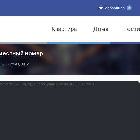
Избранное
0
Квартиры
Дома
Гост
ехместный номер
ица Беринды, 3