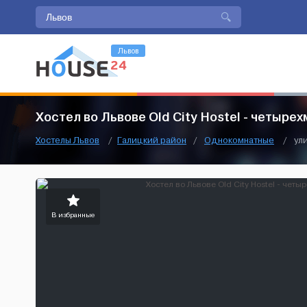
Львов
Хостел во Львове Оld City Hostel - четыр
Хостелы Львов
/
Галицкий район
/
Однокомнатные
/
ул
В избранные