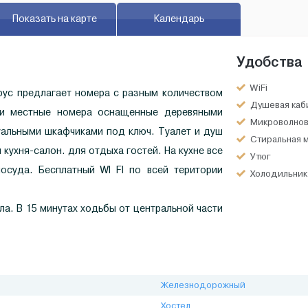
Показать на карте
Календарь
Удобства
WiFi
рус предлагает номера с разным количеством
Душевая каб
0-ти местные номера оснащенные деревяными
Микроволнов
уальными шкафчиками под ключ. Туалет и душ
Стиральная 
кухня-салон. для отдыха гостей. На кухне все
Утюг
осуда. Бесплатный WI FI по всей територии
Холодильник
ла. В 15 минутах ходьбы от центральной части
Железнодорожный
Хостел