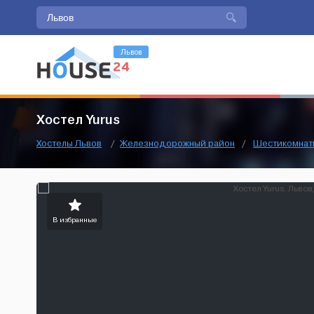
Львов
Хостел Yurus
Хостелы Львов
/
Железнодорожный район
/
Шестикомнат
В избранные