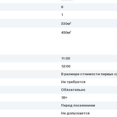
6
1
2
330м
2
450м
11:00
12:00
В размере стоимости первых с
Не требуется
Обязательно
18+
Перед поселением
Не допускается