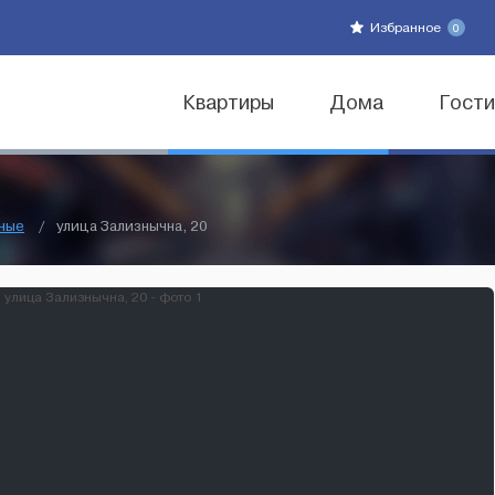
Избранное
0
Квартиры
Дома
Гост
ные
/
улица Зализнычна, 20