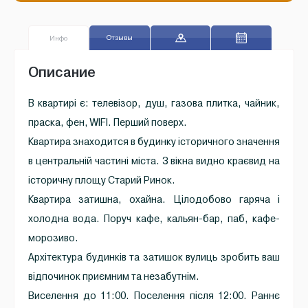
Отзывы
Инфо
Описание
В квартирі є: телевізор, душ, газова плитка, чайник,
праска, фен, WIFI. Перший поверх.
Квартира знаходится в будинку історичного значення
в центральній частині міста. З вікна видно краєвид на
історичну площу Старий Ринок.
Квартира затишна, охайна. Цілодобово гаряча і
холодна вода. Поруч кафе, кальян-бар, паб, кафе-
морозиво.
Архітектура будинків та затишок вулиць зробить ваш
відпочинок приємним та незабутнім.
Виселення до 11:00. Поселення після 12:00. Раннє