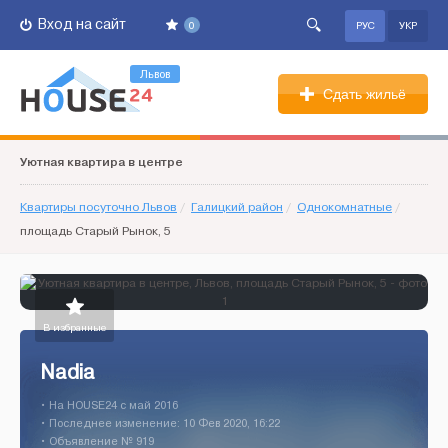
Вход на сайт
0
РУС
УКР
Львов
Сдать жильё
Уютная квартира в центре
Квартиры посуточно Львов
/
Галицкий район
/
Однокомнатные
/
площадь Старый Рынок, 5
В избранные
Nadia
• На HOUSE24 c май 2016
• Последнее изменение: 10 Фев 2020, 16:22
• Объявление № 919