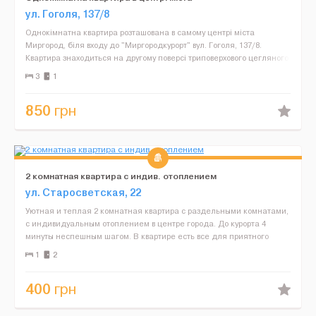
ул. Гоголя, 137/8
Однокімнатна квартира розташована в самому центрі міста
Миргород, біля входу до "Миргородкурорт" вул. Гоголя, 137/8.
Квартира знаходиться на другому поверсі триповерхового цегляного
будинку. В квартирі всі зручності (білизна, рушн...
3
1
850
грн
2 комнатная квартира с индив. отоплением
ул. Старосветская, 22
Уютная и теплая 2 комнатная квартира с раздельными комнатами,
с индивидуальным отоплением в центре города. До курорта 4
минуты неспешным шагом. В квартире есть все для приятного
отдыха (постель, посуда, интернет, вай-фай). Двухкон...
1
2
400
грн