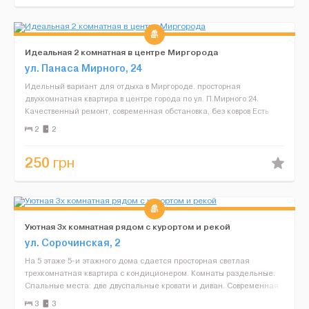
Идеальная 2 комнатная в центре Миргорода
ул. Панаса Мирного, 24
Идельный вариант для отдыха в Миргороде. просторная
двухкомнатная квартира в центре города по ул. П.Мирного 24.
Качественный ремонт, современная обстановка, без ковров Есть
кондиционер, интернет, вай-фай, встроенная техника. Брони...
2
2
250
грн
Уютная 3х комнатная рядом с курортом и рекой
ул. Сорочинская, 2
На 5 этаже 5-и этажного дома сдается просторная светлая
трехкомнатная квартира с кондиционером. Комнаты раздельные.
Спальные места: две двуспальные кровати и диван. Современная
кухня, ремонт. Рядом маг. "Сельпо", курорт, река, рын...
3
3