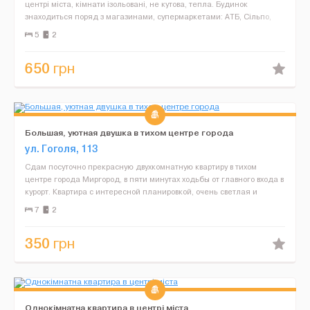
центрі міста, кімнати ізольовані, не кутова, тепла. Будинок
знаходиться поряд з магазинами, супермаркетами: АТБ, Cільпо,
Універсам, ТЦ "МИР", їдальня, піцерія, ринок, з...
5
2
650
грн
Большая, уютная двушка в тихом центре города
ул. Гоголя, 113
Сдам посуточно прекрасную двухкомнатную квартиру в тихом
центре города Миргород, в пяти минутах ходьбы от главного входа в
курорт. Квартира с интересной планировкой, очень светлая и
уютная. Общая площадь квартиры – 58 м. Во ...
7
2
350
грн
Однокімнатна квартира в центрі міста