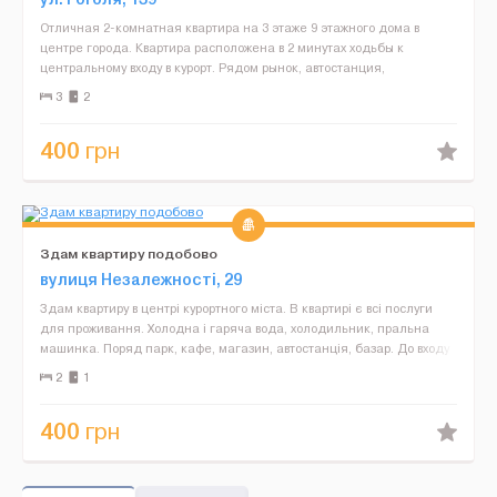
Отличная 2-комнатная квартира на 3 этаже 9 этажного дома в
центре города. Квартира расположена в 2 минутах ходьбы к
центральному входу в курорт. Рядом рынок, автостанция,
супермаркет «Сельпо», кафе, ресторан. Квартира ...
3
2
400
грн
Здам квартиру подобово
вулиця Незалежності, 29
Здам квартиру в центрі курортного міста. В квартирі є всі послуги
для проживання. Холодна і гаряча вода, холодильник, пральна
машинка. Поряд парк, кафе, магазин, автостанція, базар. До входу
на курорт 5 хв. Світло не вимикають. Ро...
2
1
400
грн