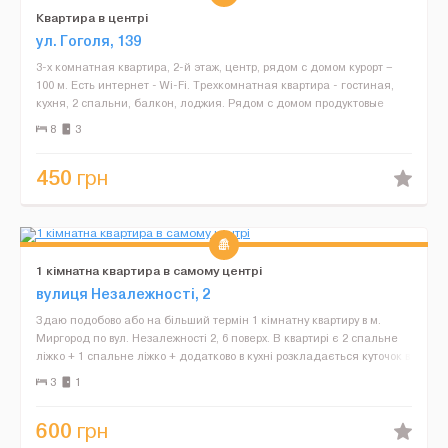
Квартира в центрі
ул. Гоголя, 139
3-х комнатная квартира, 2-й этаж, центр, рядом с домом курорт –
100 м. Есть интернет - Wi-Fi. Трехкомнатная квартира - гостиная,
кухня, 2 спальни, балкон, лоджия. Рядом с домом продуктовые
магазины, рынок, рестораны, пиццери...
8
3
450
грн
1 кімнатна квартира в самому центрі
вулиця Незалежності, 2
Здаю подобово або на більший термін 1 кімнатну квартиру в м.
Миргород по вул. Незалежності 2, 6 поверх. В квартирі є 2 спальне
ліжко + 1 спальне ліжко + додатково в кухні розкладається куточок в
1,5 спальне місце. Всі умови для пр...
3
1
600
грн