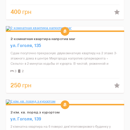
400
грн
2-комнатная квартира напротив маг
ул. Гоголя, 135
Сдам посуточно прекрасную двухкомнатную квартиру на 2 этаже 3-
этажного дома в центре Миргорода напротив супермаркета «
Сельпо» в 2 минутах ходьбы от курорта. В чистой, ухоженной и
современной квартире 3 раздельных спал...
3
2
250
грн
2 кім. кв. поряд з курортом
ул. Гоголя, 139
2 кімнатна квартира на 6 поверсі дев'ятиповерхового будинку у