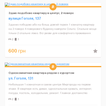
Здаю подобово квартиру в центрі, 2 поверх
вулиця Гоголя, 137
Здаємо пободово або на більш довгий термін 1 кімнатну квартиру
на 2 поверсі 4 поверхового будинку навпроти Сільпо. Спальне місце
тільки 2 спальне ліжко. Всі умови для комфортного проживання.
Постіль та полотенця даємо. Виписуємо д...
2
1
600
грн
Однокомнатная квартира рядом с курортом
ул. Гоголя, 131
Небольшая 1 комнатная в самом центре Миргорода на первом
этаже. В квартире есть диван, односпальная кровать, интернет,
посуда, постель, холодильник, ремонт. Главное достоинство
квартиры - это близость к курорту, центру города, к р...
2
1