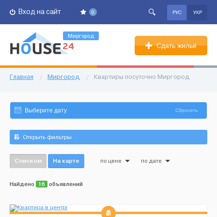
Вход на сайт
0
РУС
УКР
Миргород
Сдать жильё
Главная
/
Миргород
/
Квартиры посуточно Миргород
Сбросить
Открыть фильтры
Списком
На карте
по цене
по дате
Найдено
16
объявлений