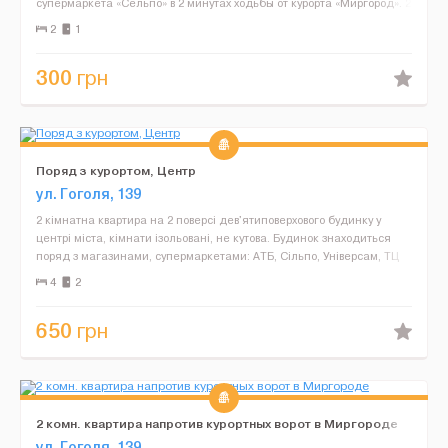
супермаркета «Сельпо» в 2 минутах ходьбы от курорта «Миргород». 2
раздельных спальных мес...
2
1
300
грн
Поряд з курортом, Центр
ул. Гоголя, 139
2 кімнатна квартира на 2 поверсі дев'ятиповерхового будинку у
центрі міста, кімнати ізольовані, не кутова. Будинок знаходиться
поряд з магазинами, супермаркетами: АТБ, Cільпо, Універсам, ТЦ
"МИР", їдальня, піцерія, ринок, зупинка ...
4
2
650
грн
2 комн. квартира напротив курортных ворот в Миргороде
ул. Гоголя, 139