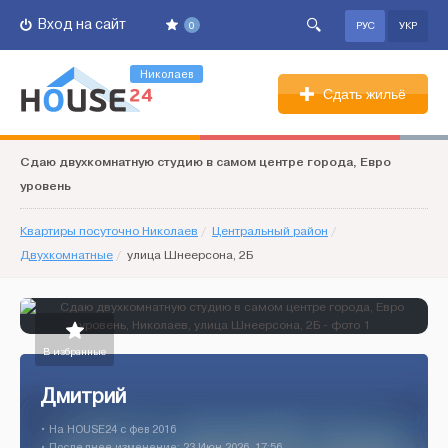
Вход на сайт
0
РУС
УКР
Николаев
Сдать жильё
Сдаю двухкомнатную студию в самом центре города, Евро
уровень
Квартиры посуточно Николаев
/
Центральный район
/
Двухкомнатные
/
улица Шнеерсона, 2Б
В избранные
Дмитрий
• На HOUSE24 c фев 2016
• Последнее изменение: 23 Июн 2026, 17:56