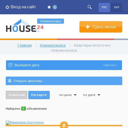
Вход на сайт
0
РУС
УКР
Новомосковск
Сдать жильё
Главная
/
Новомосковск
/
Квартиры посуточно
Новомосковск
Сбросить
Открыть фильтры
Списком
На карте
по цене
по дате
Найдено
1
объявление