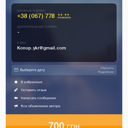
ОСНОВНОЙ ТЕЛЕФОН
+38 (067) 778
** **
показать
ДОПОЛНИТЕЛЬНЫЙ ТЕЛЕФОН
-
E-MAIL
Konop.ykr@gmail.com
Сбросить
Подробнее
В избранные
Оставить отзыв
Написать сообщение
Все объявления автора
700
грн