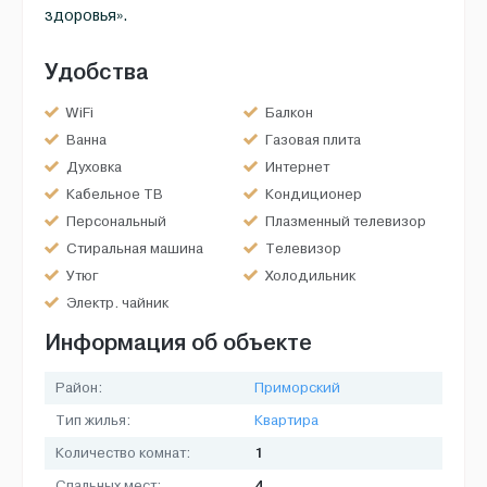
здоровья».
Удобства
WiFi
Балкон
Ванна
Газовая плита
Духовка
Интернет
Кабельное ТВ
Кондиционер
Персональный
Плазменный телевизор
компьютер
Стиральная машина
Телевизор
Утюг
Холодильник
Электр. чайник
Информация об объекте
Район:
Приморский
Тип жилья:
Квартира
1
Количество комнат:
4
Спальных мест: