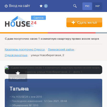
Вход на сайт
0
РУС
УКР
Одесса
Сдать жильё
Сдам посуточно свою 1 комнатную квартиру прямо возле моря
Квартиры посуточно Одесса
/
Приморский район
/
Однокомнатные
/
улица Новобереговая, 2
В избранные
Татьяна
• На HOUSE24 c янв 2016
• Последнее изменение: 12 Сен 2021, 09:44
• Объявление № 1010