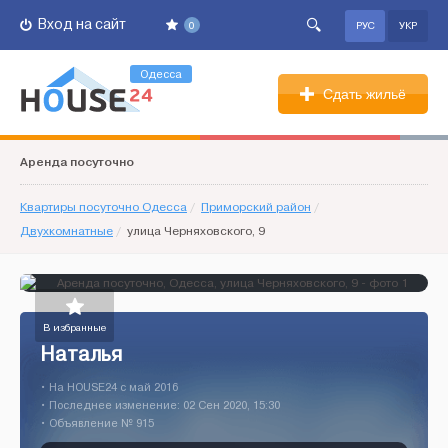
Вход на сайт
0
РУС
УКР
Одесса
Сдать жильё
Аренда посуточно
Квартиры посуточно Одесса
/
Приморский район
/
Двухкомнатные
/
улица Черняховского, 9
В избранные
Наталья
• На HOUSE24 c май 2016
• Последнее изменение: 02 Сен 2020, 15:30
• Объявление № 915