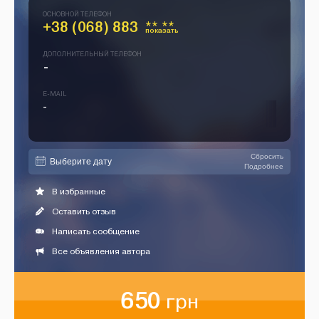
ОСНОВНОЙ ТЕЛЕФОН
+38 (068) 883
** **
показать
ДОПОЛНИТЕЛЬНЫЙ ТЕЛЕФОН
-
E-MAIL
-
Сбросить
Подробнее
В избранные
Оставить отзыв
Написать сообщение
Все объявления автора
650
грн