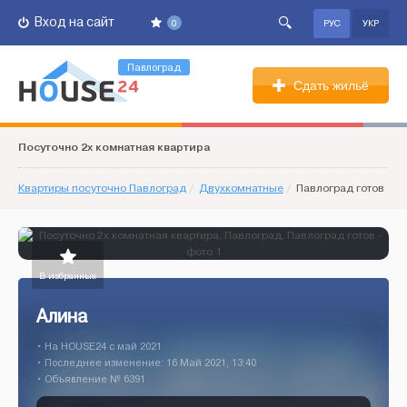
Вход на сайт
0
РУС
УКР
Павлоград
Сдать жильё
Посуточно 2х комнатная квартира
Квартиры посуточно Павлоград
/
Двухкомнатные
/
Павлоград готов
В избранные
Алинa
• На HOUSE24 c май 2021
• Последнее изменение: 16 Май 2021, 13:40
• Объявление № 6391