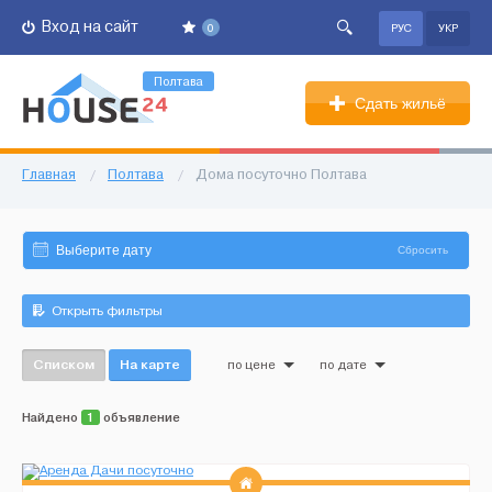
Вход на сайт
0
РУС
УКР
Полтава
Сдать жильё
Главная
/
Полтава
/
Дома посуточно Полтава
Сбросить
Открыть фильтры
Списком
На карте
по цене
по дате
Найдено
1
объявление