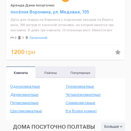
Аренда Дачи посуточно
посёлок Воронина, ул. Медовая, 155
Дача для отдыха на Воронина с отдельным заездом на берегу
реки, 300 метров от конечной остановки, на которой имеется три
магазина. В доме три комнаты: 10 спальных мест. Имеется вся
необходимая бытовая техника, во дворе мангал, бес...
8
3
Ленинский
1200
грн
Комнаты
Районы
Популярные
Однокомнатные
Трехкомнатные
Двухкомнатные
Четырехкомнатные
Пятикомнатные
Семикомнтаные
Шестикомнатные
8 и более комнат
ДОМА ПОСУТОЧНО ПОЛТАВЫ
Больше