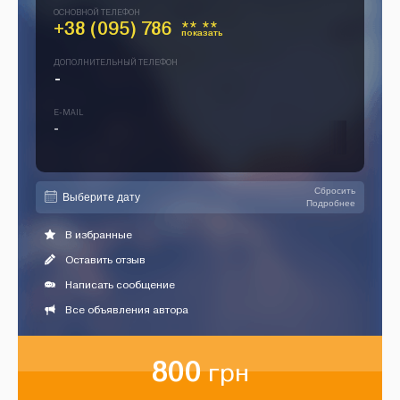
ОСНОВНОЙ ТЕЛЕФОН
+38 (095) 786
** **
показать
ДОПОЛНИТЕЛЬНЫЙ ТЕЛЕФОН
-
E-MAIL
-
Сбросить
Подробнее
В избранные
Оставить отзыв
Написать сообщение
Все объявления автора
800
грн