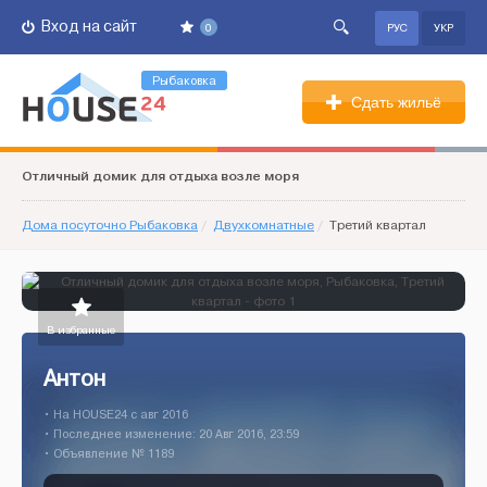
Вход на сайт
0
РУС
УКР
Рыбаковка
Сдать жильё
Отличный домик для отдыха возле моря
Дома посуточно Рыбаковка
/
Двухкомнатные
/
Третий квартал
В избранные
Антон
• На HOUSE24 c авг 2016
• Последнее изменение: 20 Авг 2016, 23:59
• Объявление № 1189