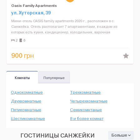
Oasis Family Apartments
ул. Хуторская, 39
Мини-отель OASIS family apartments 2020 г., расположен в с.
Санжейка. Отель располагает 7 апартаментами, в каждом из
которых есть кухня, кондиционер, холодильник, варочная
поверхность, телевизор, WiFi, душ , фен, сейф, банные прин...
2
6
900
грн
Комнаты
Популярные
Однокомнатные
Трехкомнатные
Двухкомнатные
Четырехкомнатные
Пятикомнатные
Семикомнтаные
Шестикомнатные
8 и более комнат
ГОСТИНИЦЫ САНЖЕЙКИ
Больше