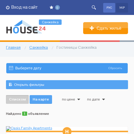
Вход на сайт
0
РУС
УКР
Санжейка
Сдать жильё
Главная
/
Санжейка
/
Гостиницы Санжейка
Сбросить
Открыть фильтры
Списком
На карте
по цене
по дате
Найдено
1
объявление