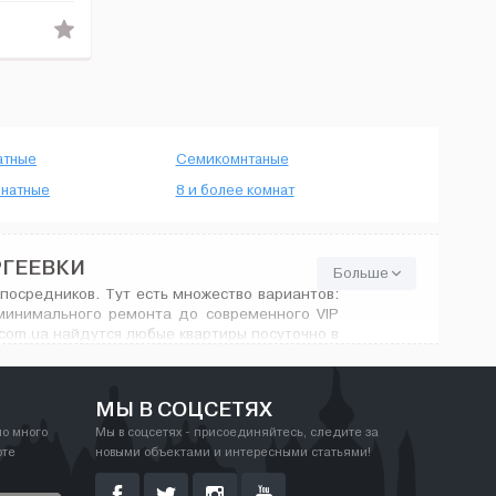
атные
Семикомнтаные
натные
8 и более комнат
РГЕЕВКИ
Больше
посредников. Тут есть множество вариантов:
минимального ремонта до современного VIP
com.ua найдутся любые квартиры посуточно в
МЫ В СОЦСЕТЯХ
но много
Мы в соцсетях - присоединяйтесь, следите за
рте
новыми объектами и интересными статьями!