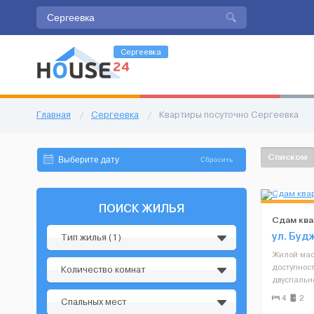
Сергеевка
Главная
/
Сергеевка
/
Квартиры посуточно Сергеевка
Списком
Сбросить
ПОИСК ЖИЛЬЯ
Сдам ква
ул. Буд
Тип жилья (1)
Жилой мас
доступност
Количество комнат
двуспально
раздельны
4
2
Спальных мест
Все необх