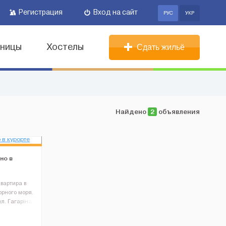
Регистрация
Вход на сайт
РУС
УКР
иницы
Хостелы
Сдать жильё
Найдено
2
объявления
но в
вартира в
орного моря.
л. Гагаріна,
й під'їзд з
 з