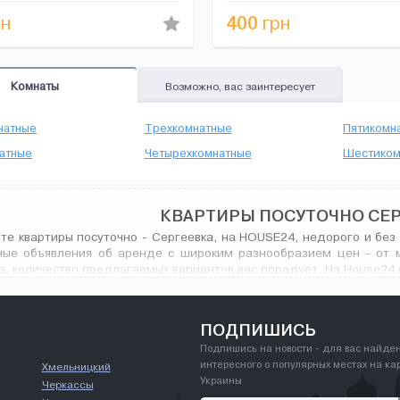
техники, бесплатный ин...
лікуваль...
400
н
грн
Комнаты
Возможно, вас заинтересует
натные
Трехкомнатные
Пятикомн
атные
Четырехкомнатные
Шестиком
КВАРТИРЫ ПОСУТОЧНО СЕ
те квартиры посуточно - Сергеевка, на HOUSE24, недорого и без 
ные объявления об аренде с широким разнообразием цен - от 
а, количество предлагаемых вариантов вас порадует. На House24.
Сергеевка, и не только.
ПОДПИШИСЬ
Подпишись на новости - для вас найде
интересного о популярных местах на ка
Хмельницкий
Украины
Черкассы