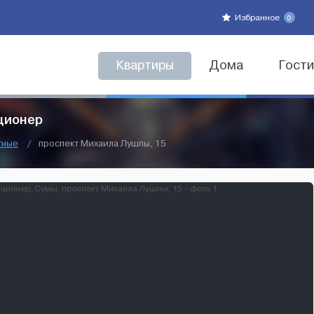
Избранное
0
Квартиры
Дома
Гост
иционер
тные
/
проспект Михаила Лушпы, 15