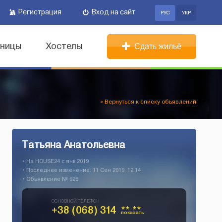
Регистрация
Вход на сайт
РУС
УКР
иницы
Хостелы
Сдать жильё
« Вернуться к списку объявлений
Татьяна Анатольевна
• На HOUSE24 c янв 2019
• Последнее изменение: 11 Сен 2019, 12:14
• Объявление № 926
ОСНОВНОЙ ТЕЛЕФОН
+38 (068) 314
** **
показать