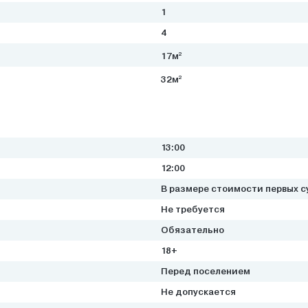
1
4
2
17м
2
32м
13:00
12:00
В размере стоимости первых с
Не требуется
Обязательно
18+
Перед поселением
Не допускается