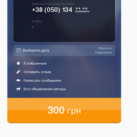
ДОПОЛНИТЕЛЬНЫЙ ТЕЛЕФОН
+38 (050) 134
** **
показать
E-MAIL
-
Сбросить
Подробнее
В избранные
Оставить отзыв
Написать сообщение
Все объявления автора
300
грн