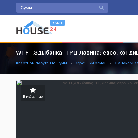
Сумы
WI-FI .Здыбанка; ТРЦ Лавина; евро, конд
Квартиры посуточно Сумы
/
Заречный район
/
Однокомна
В избранные