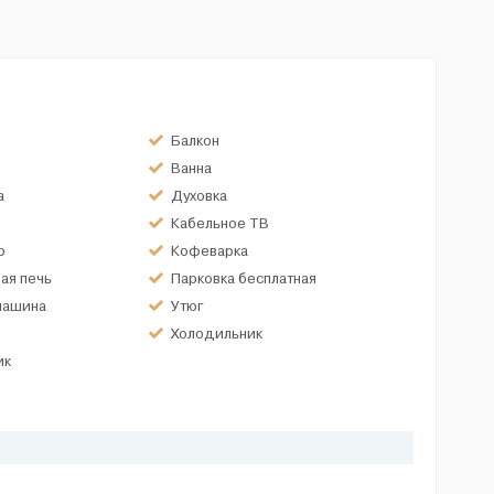
Балкон
Ванна
а
Духовка
Кабельное ТВ
р
Кофеварка
ая печь
Парковка бесплатная
машина
Утюг
Холодильник
ик