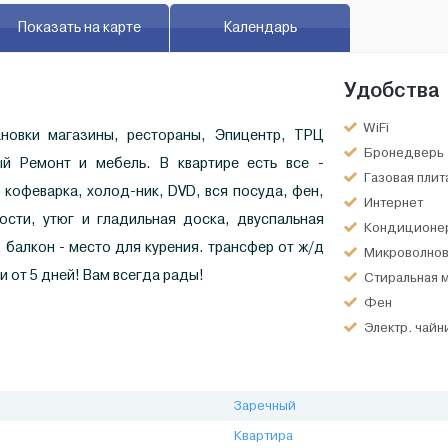
Показать на карте
Календарь
Удобства
WiFi
ановки магазины, рестораны, Эпицентр, ТРЦ
Бронедверь
ый Ремонт и мебель. В квартире есть все -
Газовая плит
, кофеварка, холод-ник, DVD, вся посуда, фен,
Интернет
ости, утюг и гладильная доска, двуспальная
Кондиционе
 балкон - место для курения. трансфер от ж/д
Микроволнов
и от 5 дней! Вам всегда рады!
Стиральная 
Фен
Электр. чайн
Заречный
Квартира