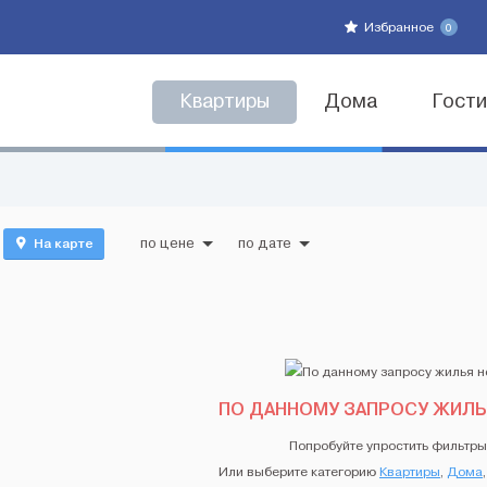
Избранное
0
Квартиры
Дома
Гост
На карте
по цене
по дате
ПО ДАННОМУ ЗАПРОСУ ЖИЛЬ
Попробуйте упростить фильтры
Или выберите категорию
Квартиры
,
Дома