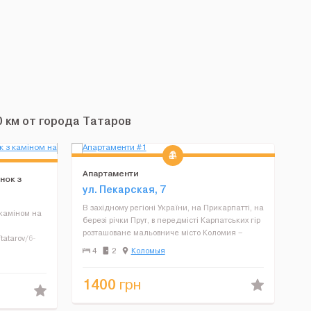
 км от города Татаров
Апартаменти
нок з
ул. Пекарская, 7
В західному регіоні України, на Прикарпатті, на
 каміном на
березі річки Прут, в передмісті Карпатських гір
розташоване мальовниче місто Коломия –
/tatarov/6-
центр гуцульського краю. Місто багате
ів, 12 км до
4
2
Коломыя
національних традицій, архітектурних
 Зручний
пам’яток...
1400
грн