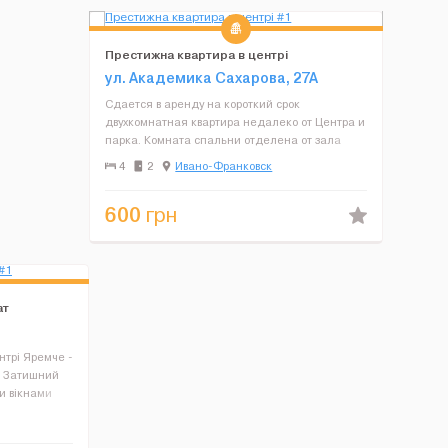
Престижна квартира в центрі
ул. Академика Сахарова, 27А
Сдается в аренду на короткий срок
двухкомнатная квартира недалеко от Центра и
парка. Комната спальни отделена от зала
объединенного с кухней, ремонт, отопление
4
2
Ивано-Франковск
автономное, подогрев пола, Интернет Wi-Fi,
стиральная машина, плазменн...
600
грн
ат
нтрі Яремче -
. Затишний
и вікнами
орожі або
рпатах - це