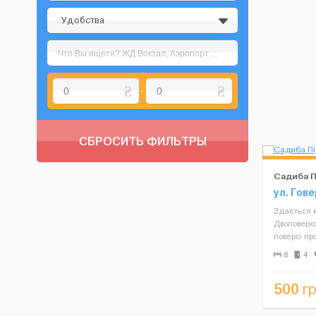
Удобства
-
СБРОСИТЬ ФИЛЬТРЫ
Садиба П
ул. Гов
Здається к
Двоповерхо
поверсі пр
плита, мікр
8
4
телевізор)
кімнати, в 
500
гр