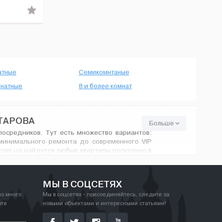
атные
Семикомнтаные
натные
8 и более комнат
ТАРОВА
Больше
посредников. Тут есть множество вариантов:
минимального ремонта до современного VIP
com.ua найдутся любые квартиры посуточно в
МЫ В СОЦСЕТЯХ
но много
Мы в соцсетях - присоединяйтесь, следите за
рте
новыми объектами и интересными статьями!