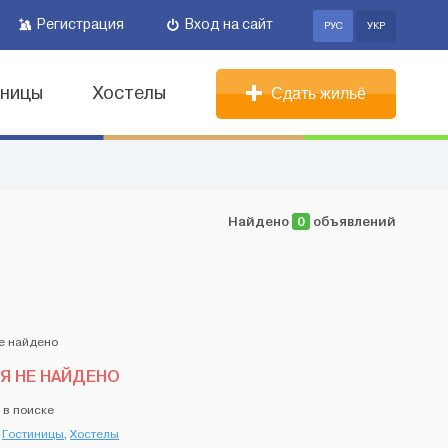
Регистрация
Вход на сайт
РУС
УКР
иницы
Хостелы
Сдать жильё
Найдено
0
объявлений
Я НЕ НАЙДЕНО
 в поиске
,
Гостиницы
,
Хостелы