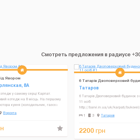
Смотреть предложения в радиусе +30
ід Явором
6 Татарів Двоповерховий буди
ерлянская, 8А
каміном на 11 осіб
Татаров
отедж у самому серці Карпат.
6 Татарів Двоповерховий будинок з
вий котедж на 8 місць. На першому
11 осіб
остора кухня (холодильник, газова
http://barvi.in.ua/uk/karpati/bukovel
охвильова піч, обідній стіл,
Ворохта
tatariv Розташування: • У селі Татар
1
3
Татаров
 і одна кімната. На другому поверсі 3
гірськолижного курорту Буковель. •
кожн...
під'їзд - грунтова дорога....
н
2200
грн