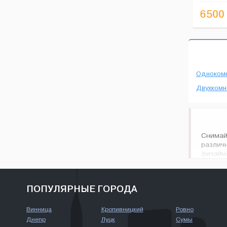
можна не р
6500
Одноком
Двухкомн
Снимай
различ
дизайн
городе 
ПОПУЛЯРНЫЕ ГОРОДА
Винница
Кропивницкий
Ровно
Днепр
Луцк
Сумы