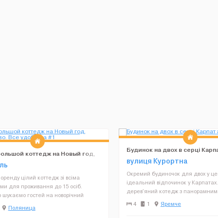
Будинок на двох в серці Карп
ольшой коттедж на Новый год,
вулиця Курортна
во. Все удобства
ль
Окремий будиночок для двох у це
оренду цілий коттедж зі всіма
ідеальний відпочинок у Карпатах
ми для проживання до 15 осіб.
дерев'яний котедж з панорамним
 шукаємо гостей на новорічний
біля річки - для романтичної под
опередні відмінили бронь, тому
4
1
Яремче
Поляница
сімейного відпочинку. Весна в Ка
ільний на новий рік. Заселятись
свіже повітря, шу...