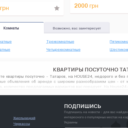
аніше 29.12.20. ...
2000
грн
грн
Комнаты
Возможно, вас заинтересует
натные
Трехкомнатные
Пятикомн
атные
Четырехкомнатные
Шестиком
КВАРТИРЫ ПОСУТОЧНО ТА
те квартиры посуточно - Татаров, на HOUSE24, недорого и без 
ные объявления об аренде с широким разнообразием цен - от 
а, количество предлагаемых вариантов вас порадует. На House24.
Татаров, и не только.
ПОДПИШИСЬ
Подпишись на новости - для вас найде
интересного о популярных местах на ка
Хмельницкий
Украины
Черкассы