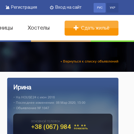
Регистрация
Вход на сайт
РУС
УКР
иницы
Хостелы
Сдать жильё
« Вернуться к списку объявлений
Ирина
• На HOUSE24 c июн 2016
• Последнее изменение: 06 Мар 2020, 15:00
• Объявление № 1047
ОСНОВНОЙ ТЕЛЕФОН
+38 (067) 984
** **
показать