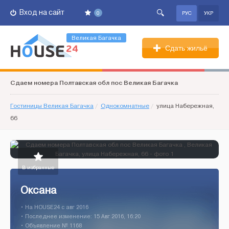
Вход на сайт
0
РУС
УКР
Великая Багачка
Сдать жильё
Сдаем номера Полтавская обл пос Великая Багачка
Гостиницы Великая Багачка
/
Однокомнатные
/
улица Набережная,
66
В избранные
Оксана
• На HOUSE24 c авг 2016
• Последнее изменение: 15 Авг 2016, 16:20
• Объявление № 1168