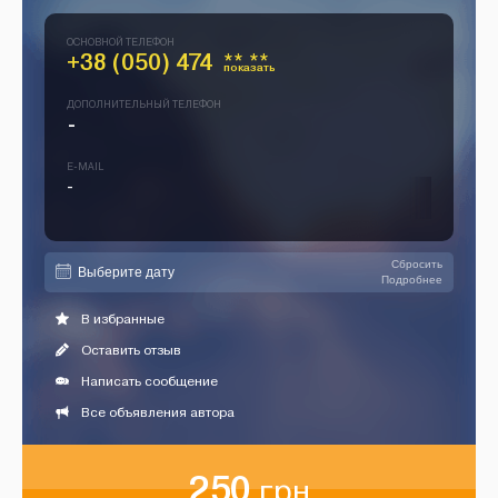
ОСНОВНОЙ ТЕЛЕФОН
+38 (050) 474
** **
показать
ДОПОЛНИТЕЛЬНЫЙ ТЕЛЕФОН
-
E-MAIL
-
Сбросить
Подробнее
В избранные
Оставить отзыв
Написать сообщение
Все объявления автора
250
грн