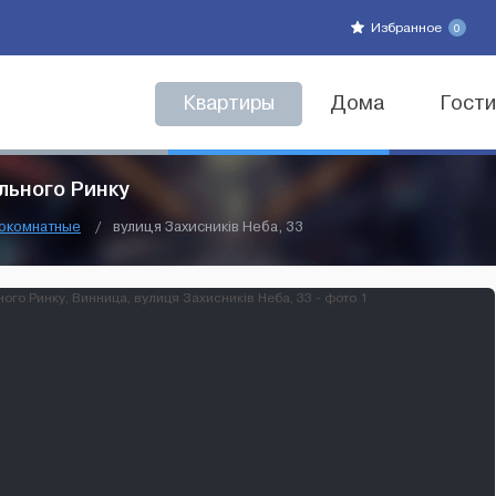
Избранное
0
Квартиры
Дома
Гост
льного Ринку
окомнатные
/
вулиця Захисників Неба, 33