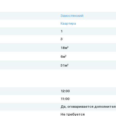
Замостянский
Квартира
1
3
2
18м
2
6м
2
31м
12:00
11:00
Да, оговаривается дополните
Не требуется