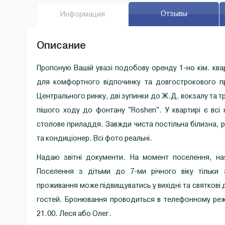
Отзывы
Инфо
рмация
Описание
Пропоную Вашій увазі подобову оренду 1-но кім. ква
для комфортного відпочинку та довгострокового п
Центрального ринку, дві зупинки до Ж.Д. вокзалу та т
пішого ходу до фонтану "Roshen". У квартирі є всі 
столове приладдя. Завжди чиста постільна білизна, ру
та кондиціонер. Всі фото реальні.
Надаю звітні документи. На момент поселення, ная
Поселення з дітьми до 7-ми річного віку тільки
проживання може підвищуватись у вихідні та святкові д
гостей. Бронювання проводиться в телефонному реж
21.00. Леся або Олег.