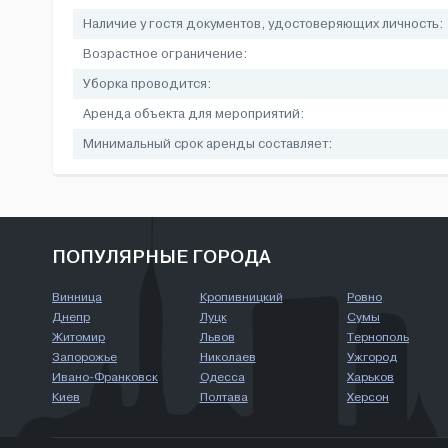
Наличие у гостя документов, удостоверяющих личность:
Возрастное ограничение:
Уборка проводится:
Аренда объекта для мероприятий:
Минимальный срок аренды составляет:
ПОПУЛЯРНЫЕ ГОРОДА
Винница
Кропивницкий
Ровно
Днепр
Луцк
Сумы
Житомир
Львов
Тернополь
Запорожье
Николаев
Ужгород
Ивано-Франковск
Одесса
Харьков
Киев
Полтава
Херсон