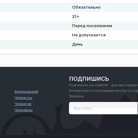
Обязательно
21+
Перед поселением
Не допускается
День
ПОДПИШИСЬ
Подпишись на новости - для вас найде
интересного о популярных местах на ка
Хмельницкий
Украины
Черкассы
Чернигов
Черновцы