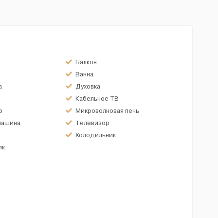
Балкон
Ванна
а
Духовка
Кабельное ТВ
р
Микроволновая печь
машина
Телевизор
Холодильник
ик