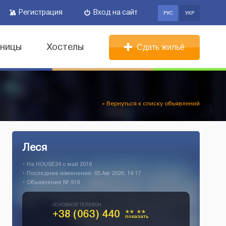
Регистрация
Вход на сайт
РУС
УКР
иницы
Хостелы
Сдать жильё
« Вернуться к списку объявлений
Леся
• На HOUSE24 c май 2016
• Последнее изменение: 05 Авг 2026, 14:17
• Объявление № 918
ОСНОВНОЙ ТЕЛЕФОН
+38 (063) 440
** **
показать