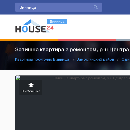
Винница
Затишна квартира з ремонтом, р-н Центра
Квартиры посуточно Винница
/
Замостянский район
/
Одн
В избранные