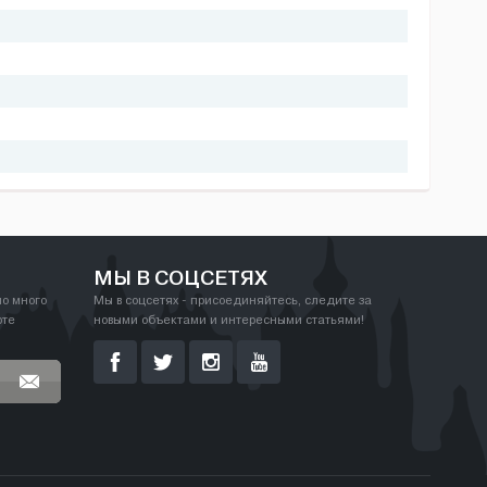
МЫ В СОЦСЕТЯХ
но много
Мы в соцсетях - присоединяйтесь, следите за
рте
новыми объектами и интересными статьями!