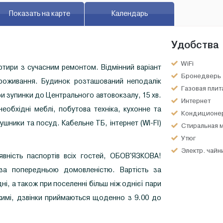
Показать на карте
Календарь
Удобства
WiFi
ртири з сучасним ремонтом. Відмінний варіант
Бронедверь
роживання. Будинок розташований неподалік
Газовая плит
ри зупинки до Центрального автовокзалу, 15 хв.
Интернет
необхідні меблі, побутова техніка, кухонне та
Кондиционе
шники та посуд. Кабельне ТБ, інтернет (WI-FI)
Стиральная 
Утюг
Электр. чайн
вність паспортів всіх гостей, ОБОВ'ЯЗКОВА!
 за попередньою домовленістю. Вартість за
ні, а також при поселенні більш ніж однієї пари
имі, дзвінки приймаються щоденно з 9.00 до