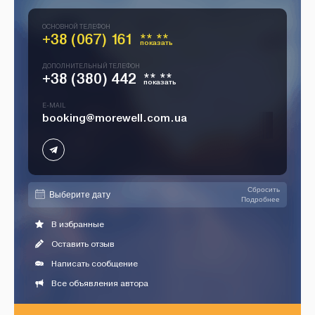
ОСНОВНОЙ ТЕЛЕФОН
+38 (067) 161
** **
показать
ДОПОЛНИТЕЛЬНЫЙ ТЕЛЕФОН
+38 (380) 442
** **
показать
E-MAIL
booking@morewell.com.ua
Сбросить
Подробнее
В избранные
Оставить отзыв
Написать сообщение
Все объявления автора