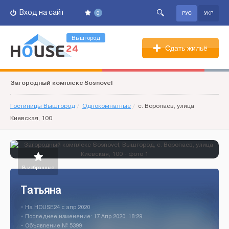
Вход на сайт
0
РУС
УКР
Вышгород
Сдать жильё
Загородный комплекс Sosnovel
Гостиницы Вышгород
/
Однокомнатные
/
c. Воропаев, улица
Киевская, 100
В избранные
Татьяна
• На HOUSE24 c апр 2020
• Последнее изменение: 17 Апр 2020, 18:29
• Объявление № 5399