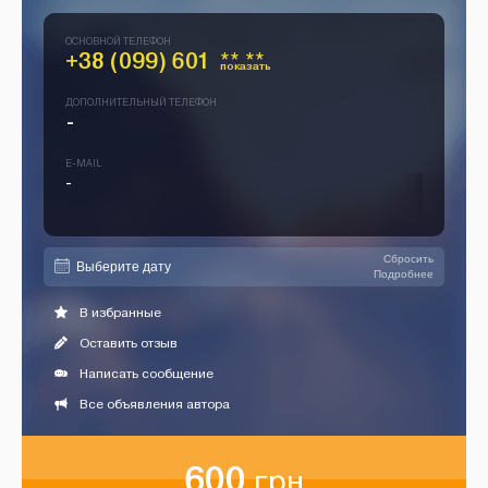
ОСНОВНОЙ ТЕЛЕФОН
+38 (099) 601
** **
показать
ДОПОЛНИТЕЛЬНЫЙ ТЕЛЕФОН
-
E-MAIL
-
Сбросить
Подробнее
В избранные
Оставить отзыв
Написать сообщение
Все объявления автора
600
грн