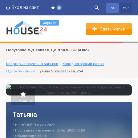
Вход на сайт
0
РУС
УКР
Харьков
Сдать жильё
Посуточно ЖД вокзал, Центральный рынок
Квартиры посуточно Харьков
/
Холодногорский район
/
Однокомнатные
/
улица Ярославская, 25А
В избранные
Татьяна
• На HOUSE24 c дек 2022
• Последнее изменение: 06 Авг 2026, 00:00
• Объявление № 7010