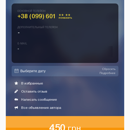
ОСНОВНОЙ ТЕЛЕФОН
+38 (099) 601
** **
показать
ДОПОЛНИТЕЛЬНЫЙ ТЕЛЕФОН
-
E-MAIL
-
Сбросить
Подробнее
В избранные
Оставить отзыв
Написать сообщение
Все объявления автора
450
грн