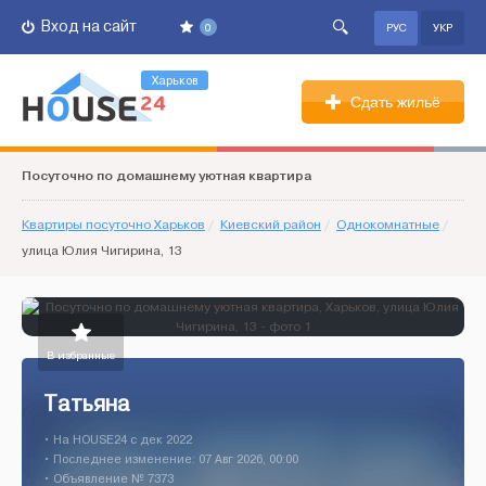
Вход на сайт
0
РУС
УКР
Харьков
Сдать жильё
Посуточно по домашнему уютная квартира
Квартиры посуточно Харьков
/
Киевский район
/
Однокомнатные
/
улица Юлия Чигирина, 13
В избранные
Татьяна
• На HOUSE24 c дек 2022
• Последнее изменение: 07 Авг 2026, 00:00
• Объявление № 7373