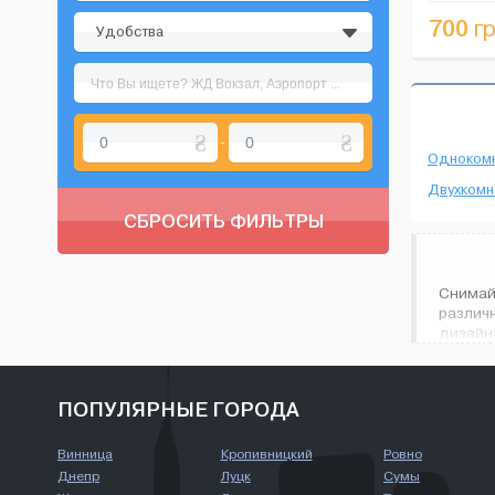
700
гр
Удобства
-
Одноком
Двухкомн
СБРОСИТЬ ФИЛЬТРЫ
Снимай
различ
дизайн
городе 
ПОПУЛЯРНЫЕ ГОРОДА
Винница
Кропивницкий
Ровно
Днепр
Луцк
Сумы