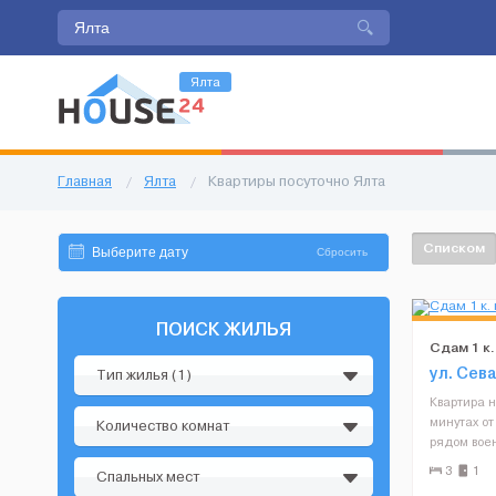
Ялта
Главная
/
Ялта
/
Квартиры посуточно Ялта
Списком
Сбросить
ПОИСК ЖИЛЬЯ
Cдам 1 к.
ул. Сев
Тип жилья (1)
Квартира н
минутах о
Количество комнат
рядом воен
«Ореанда»
3
1
Спальных мест
и проживан