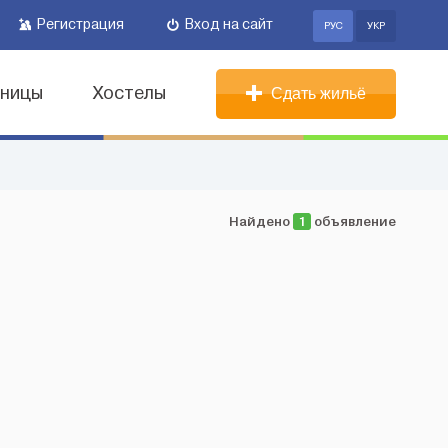
Регистрация
Вход на сайт
РУС
УКР
иницы
Хостелы
Сдать жильё
Найдено
1
объявление