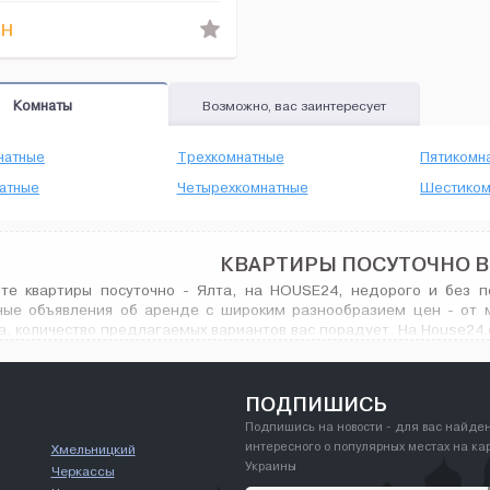
н
Комнаты
Возможно, вас заинтересует
натные
Трехкомнатные
Пятикомн
атные
Четырехкомнатные
Шестиком
КВАРТИРЫ ПОСУТОЧНО В
те квартиры посуточно - Ялта, на HOUSE24, недорого и без по
ные объявления об аренде с широким разнообразием цен - от 
а, количество предлагаемых вариантов вас порадует. На House24.
Ялта, и не только.
ПОДПИШИСЬ
Подпишись на новости - для вас найде
интересного о популярных местах на ка
Хмельницкий
Украины
Черкассы