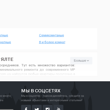
атные
Семикомнтаные
натные
8 и более комнат
 ЯЛТЕ
Больше
средников. Тут есть множество вариантов:
минимального ремонта до современного VIP
com.ua найдутся любые квартиры посуточно в
МЫ В СОЦСЕТЯХ
но много
Мы в соцсетях - присоединяйтесь, следите за
рте
новыми объектами и интересными статьями!