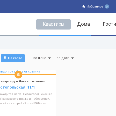
Избранное
0
Квартиры
Дома
Гост
На карте
по цене
по дате
 квартиру в Ялте от хозяина
астопольская, 11/1
аходится на ул. Севастопольской в 5
т Приморского пляжа и набережной,
ный санаторий «Ялта» КЧФ и гост.
. Есть все необходимое для отдыха
ия: холодная и горяча...