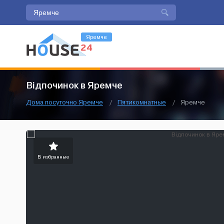
Яремче
Відпочинок в Яремче
Дома посуточно Яремче
/
Пятикомнатные
/
Яремче
В избранные