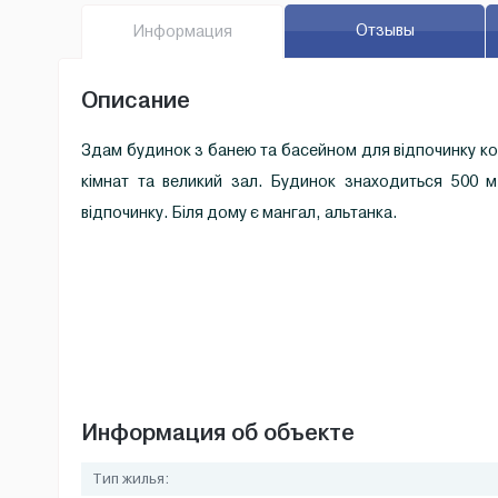
Отзывы
Инфо
рмация
Описание
Здам будинок з банею та басейном для відпочинку ком
кімнат та великий зал. Будинок знаходиться 500 м
відпочинку. Біля дому є мангал, альтанка.
Информация об объекте
Тип жилья: