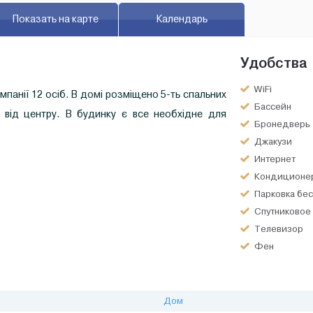
Показать на карте
Календарь
Удобства
WiFi
панії 12 осіб. В домі розміщено 5-ть спальних
Бассейн
 від центру. В будинку є все необхідне для
Бронедверь
Джакузи
Интернет
Кондиционе
Парковка бес
Спутниковое
Телевизор
Фен
Дом