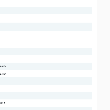
льно
льно
ния