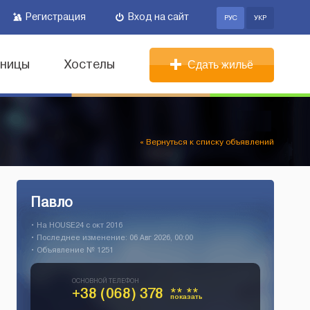
Регистрация
Вход на сайт
РУС
УКР
иницы
Хостелы
Сдать жильё
« Вернуться к списку объявлений
Павло
• На HOUSE24 c окт 2016
• Последнее изменение: 06 Авг 2026, 00:00
• Объявление № 1251
ОСНОВНОЙ ТЕЛЕФОН
+38 (068) 378
** **
показать