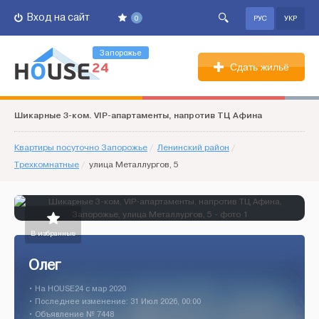
Вход на сайт
0
РУС
УКР
Запорожье
Сдать жильё
Шикарные 3-ком. VIP-апартаменты, напротив ТЦ Афина
Квартиры посуточно Запорожье
/
Ленинский район
/
Трехкомнатные
/
улица Металлургов, 5
В избранные
Олег
• На HOUSE24 c мар 2020
• Последнее изменение: 31 Июл 2026, 00:00
• Объявление № 7448