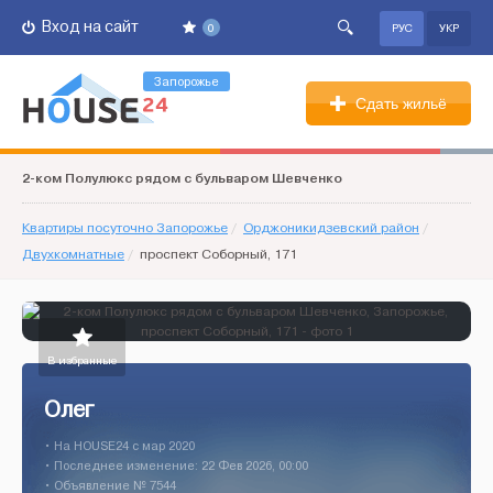
Вход на сайт
0
РУС
УКР
Запорожье
Сдать жильё
2-ком Полулюкс рядом с бульваром Шевченко
Квартиры посуточно Запорожье
/
Орджоникидзевский район
/
Двухкомнатные
/
проспект Соборный, 171
В избранные
Олег
• На HOUSE24 c мар 2020
• Последнее изменение: 22 Фев 2026, 00:00
• Объявление № 7544