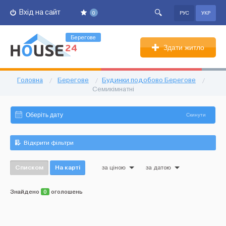
Вхід на сайт
0
РУС
УКР
Берегове
Здати житло
Головна
/
Берегове
/
Будинки подобово Берегове
/
Семикімнатні
Скинути
Відкрити фільтри
Списком
На карті
за ціною
за датою
Знайдено
0
оголошень