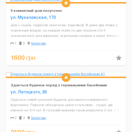
5 комнатный дом посуточно
ул. Мукачевская, 170
Дом с садом, террасой, мангалом, парковкой. В доме два этажа с
отдельным входом, на каждом этаже по две спальни (по 5
спальных мест для взрослых), отдельные санузлы и кухни. Коттедж
с евроремонтом, все удобства: горячая /холодная ...
1
5
Берегове
1600
грн
Здається будинок поряд з термальними басейнами
ул. Легоцкого, 26
Здається новий сучасний будинок для вашого комфортного
відпочинку. Повністю обладнана кухня з гостьовою - студія, дві
кімнати на 3+3 чол. В гостьовій можливо також розмістити 2 чол. + 2
на розкладних кріслах. Надається постільна б...
7
3
Берегове