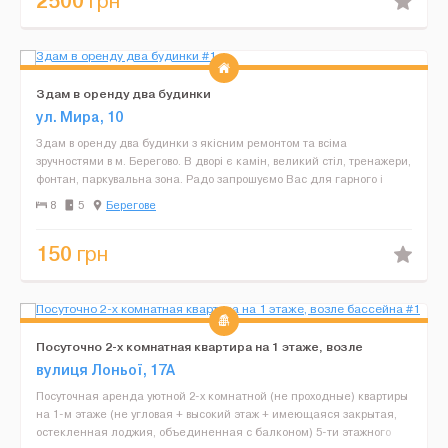
2500
грн
Здам в оренду два будинки
ул. Мира, 10
Здам в оренду два будинки з якісним ремонтом та всіма
зручностями в м. Берегово. В дворі є камін, великий стіл, тренажери,
фонтан, паркувальна зона. Радо запрошуємо Вас для гарного і
спокійного відпочинку та лікування термальними ...
8
5
Берегове
150
грн
Посуточно 2-х комнатная квартира на 1 этаже, возле
бассейна
вулиця Лоньої, 17А
Посуточная аренда уютной 2-х комнатной (не проходные) квартиры
на 1-м этаже (не угловая + высокий этаж + имеющаяся закрытая,
остекленная лоджия, объединенная с балконом) 5-ти этажного