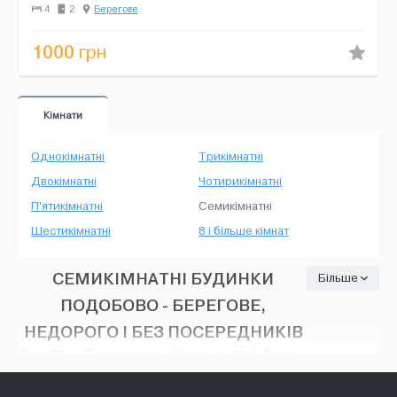
многоквартирного дома в Берегово! Окна из ква...
4
2
Берегове
1000
грн
Кімнати
Однокімнатні
Трикімнатні
Двокімнатні
Чотирикімнатні
П'ятикімнатні
Семикімнатні
Шестикімнатні
8 і більше кімнат
СЕМИКІМНАТНІ БУДИНКИ
Більше
ПОДОБОВО - БЕРЕГОВЕ,
НЕДОРОГО І БЕЗ ПОСЕРЕДНИКІВ
Знімайте Семикімнатні Будинки подобово -
Берегове, на HOUSE24, недорого і без
посередників. Тут є безліч варіантів: різні