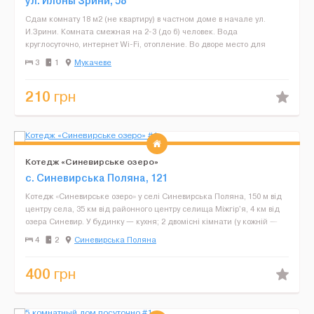
ул. Илоны Зрини, 58
Сдам комнату 18 м2 (не квартиру) в частном доме в начале ул.
И.Зрини. Комната смежная на 2-3 (до 6) человек. Вода
круглосуточно, интернет Wi-Fi, отопление. Во дворе место для
парковки. В комнате есть все необходимое: плитка для по...
3
1
Мукачеве
210
грн
Котедж «Синевирське озеро»
с. Синевирська Поляна, 121
Котедж «Синевирське озеро» у селі Синевирська Поляна, 150 м від
центру села, 35 км від районного центру селища Міжгір'я, 4 км від
озера Синевир. У будинку — кухня; 2 двомісні кімнати (у кожній —
двоспальне ...
4
2
Синевирська Поляна
400
грн