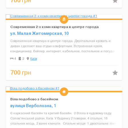
700
грн
Современная 2-х комн квартира в центре города
ул. Малая Житомирская, 10
Современная квартира в центре города. Двуспальная кровать и
диван сделают ваш отдых комфортным. Встроенная кухня,
кондиционер, бойлер, интернет, кабельное, постельное и посуда.
Рядом находятся торговый центр, фитнес-клуб, салоны к...
4
2
Київ
700
грн
Віла подобово з басейном
вулиця Верболозна, 1
Є каркасний басейн та критий басейн. 2 Вілла в чудовому саду.
Солом’янський район, Київ. У будинку 2 поверхи, 4 спальні, 16
спальних місць, 2 ванні кімнати. Спальні місця: 1 двоспальне ліжко