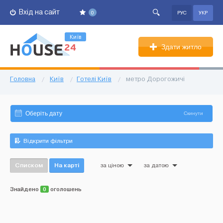
Вхід на сайт
0
РУС
УКР
Київ
Здати житло
Головна
/
Київ
/
Готелі Київ
/
метро Дорогожичі
Скинути
Відкрити фільтри
Списком
На карті
за ціною
за датою
Знайдено
0
оголошень