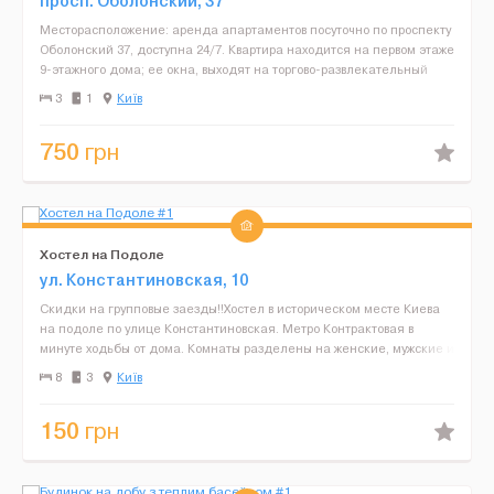
просп. Оболонский, 37
Месторасположение: аренда апартаментов посуточно по проспекту
Оболонский 37, доступна 24/7. Квартира находится на первом этаже
9-этажного дома; ее окна, выходят на торгово-развлекательный
центр «Дрим Таун-2», с крупней...
3
1
Київ
750
грн
Хостел на Подоле
ул. Константиновская, 10
Скидки на групповые заезды!!Хостел в историческом месте Киева
на подоле по улице Константиновская. Метро Контрактовая в
минуте ходьбы от дома. Комнаты разделены на женские, мужские и
смешанные. Заселение с 8.00 до 23.00. Звонить т...
8
3
Київ
150
грн