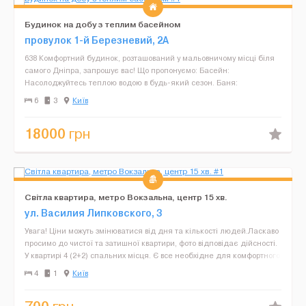
Будинок на добу з теплим басейном
провулок 1-й Березневий, 2А
638 Комфортний будинок, розташований у мальовничому місці біля
самого Дніпра, запрошує вас! Що пропонуємо: Басейн:
Насолоджуйтесь теплою водою в будь-який сезон. Баня:
Релаксуйте після важкого дня. Річка Дніпро: Незабутні ...
6
3
Київ
18000
грн
Світла квартира, метро Вокзальна, центр 15 хв.
ул. Василия Липковского, 3
Увага! Ціни можуть змінюватися від дня та кількості людей.Ласкаво
просимо до чистої та затишної квартири, фото відповідає дійсності.
У квартирі 4 (2+2) спальних місця. Є все необхідне для комфортного
проживання: - Wi-Fi - постільн...
4
1
Київ