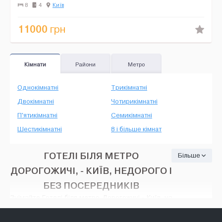
та 8 диванів-л...
8
4
Київ
11000
грн
Кімнати
Райони
Метро
Однокімнатні
Трикімнатні
Двокімнатні
Чотирикімнатні
П'ятикімнатні
Семикімнатні
Шестикімнатні
8 і більше кімнат
ГОТЕЛІ БІЛЯ МЕТРО
Більше
ДОРОГОЖИЧІ, - КИЇВ, НЕДОРОГО І
БЕЗ ПОСЕРЕДНИКІВ
Знімайте Готелі біля метро Дорогожичі - Київ, на
HOUSE24, недорого і без посередників. Тут є
безліч варіантів: різні оголошення про оренду з