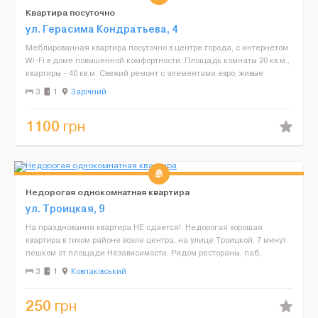
Квартира посуточно
ул. Герасима Кондратьева, 4
Меблированная квартира посуточно в центре города, с интернетом
Wi-Fi в доме повышенной комфортности. Площадь комнаты 20 кв.м.,
квартиры - 40 кв.м. Свежий ремонт с элементами евро, живые
комнатные растения и вид на город из лоджии ...
3
1
Зарічний
1100
грн
Недорогая однокомнатная квартира
ул. Троицкая, 9
На празднования квартира НЕ сдается! Недорогая хорошая
квартира в тихом районе возле центра, на улице Троицкой, 7 минут
пешком от площади Независимости. Рядом рестораны, паб,
магазины, остановка общественного транспорта. Ест...
3
1
Ковпаківський
250
грн