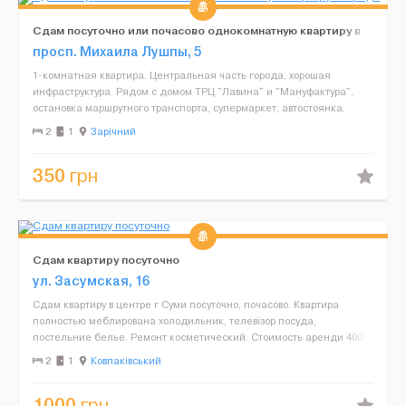
Сдам посуточно или почасово однокомнатную квартиру в
городе
просп. Михаила Лушпы, 5
1-комнатная квартира. Центральная часть города, хорошая
инфраструктура. Рядом с домом ТРЦ "Лавина" и "Мануфактура",
остановка маршрутного транспорта, супермаркет, автостоянка,
ресторан, кафе. Сделан качественный евроремонт. К...
2
1
Зарічний
350
грн
Сдам квартиру посуточно
ул. Засумская, 16
Сдам квартиру в центре г Суми посуточно, почасово. Квартира
полностью меблирована холодильник, телевізор посуда,
постельние белье. Ремонт косметический. Стоимость аренди 400
грн/сут. Почасово первий час 200, каждий последующий 35 ...
2
1
Ковпаківський
1000
грн