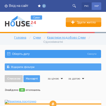
Вхід на сайт
0
РУС
УКР
Суми
Здати житло
Головна
/
Суми
/
Квартири подобово Суми
/
Однокімнатні
Скинути
Відкрити фільтри
Списком
На карті
за ціною
за датою
Знайдено
36
оголошень