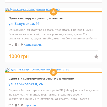
Сдам квартиру посуточно, почасово
ул. Засумская, 16
Однокомнатная квартира со всеми удобствами в центре г. Сумы.
Ремонт косметический, телевизор, холодильник, диван, 2-х
спальная кровать, другая необходимая мебель, постельное белье,
посуда. Документы арендатора обязательно. Заселен...
2
1
Ковпаківський
1000
грн
Сдам 1-к квартиру посуточно. Не агентство
ул. Харьковская, 24
Сдается 1-к квартира посуточно, раён ТРЦ Мануфактура. Не далеко
ТЦ Европорт, ЛА Манеж, ТРЦ Лавина. В квартире свежий
косметический ремонт, двухспальная кровать, диван, всегда
чистое и свежее белье. Интернет Wi-Fi, телевизор, холод...
1
1
Зарічний