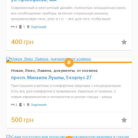
Современный и элегантный дизайн, полностью оснащенная кухня,
все необходимые приборы, включая стиральную машину,
микроволновую печь, утюг и т.п. – все для того, чтобы ваше
пребывание было комфортабельным, а любое желание удо...
4
1
Зарічний
400
грн
Новая, Люкс, Лавина, документы, от хозяина
просп. Михаила Лушпы, 5 корпус 27
Приглашаем в уютные и комфортные квартиры с кондиционером.
Есть все для комфортного проживания. Квартира от хозяина, с
новым евроремонтом и интернетом в центре города - улица
Харьковская, просп. М.Лушпы - в минутах ходьбы от ТЦ ЛА...
2
1
Зарічний
500
грн