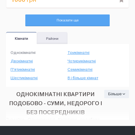
Показати ще
Кімнати
Райони
Однокімнатні
Трикімнатні
Двокімнатні
Чотирикімнатні
П'ятикімнатні
Семикімнатні
Шестикімнатні
8 і більше кімнат
ОДНОКІМНАТНІ КВАРТИРИ
Більше
ПОДОБОВО - СУМИ, НЕДОРОГО І
БЕЗ ПОСЕРЕДНИКІВ
Знімайте Однокімнатні Квартири подобово -
Суми, на HOUSE24, недорого і без посередників.
Тут є безліч варіантів: різні оголошення про