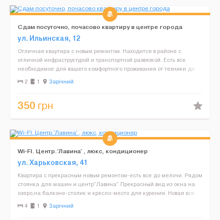
Сдам посуточно, почасово квартиру в центре города
ул. Ильинская, 12
Отличная квартира с новым ремонтом. Находится в районе с
отличной инфраструктурой и транспортной развязкой. Есть все
необходимое для вашего комфортного проживания от техники до
банных пренадлежностей. Постоянным клиентам скидки. Н...
2
1
Зарічний
350
грн
Wi-FI. Центр.'Лавина' , люкс, кондиционер
ул. Харьковская, 41
Квартира с прекрасным новым ремонтом-есть все до мелочи. Рядом
стоянка для машин и центр"Лавина".Прекрасный вид из окна на
озеро,на балконе-столик и кресло-место для курения. Новая вся
мебель и бытовая техника (стир. машинка, конд...
4
1
Зарічний