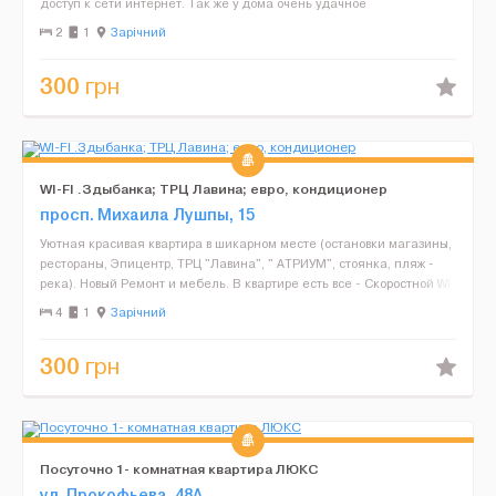
доступ к сети интернет. Так же у дома очень удачное
месторасположение, рядом есть остановка, парковка, аптека, по ...
2
1
Зарічний
300
грн
WI-FI .Здыбанка; ТРЦ Лавина; евро, кондиционер
просп. Михаила Лушпы, 15
Уютная красивая квартира в шикарном месте (остановки магазины,
рестораны, Эпицентр, ТРЦ "Лавина", " АТРИУМ", стоянка, пляж -
река). Новый Ремонт и мебель. В квартире есть все - Скоростной WI-
FI интернет TV-100 кан., кондиционер, к...
4
1
Зарічний
300
грн
Посуточно 1- комнатная квартира ЛЮКС
ул. Прокофьева, 48А