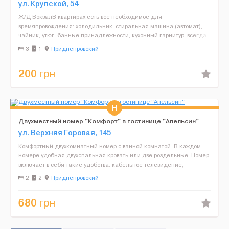
ул. Крупской, 54
Ж/Д ВокзалВ квартирах есть все необходимое для
времяпровождения: холодильник, стиральная машина (автомат),
чайник, утюг, банные принадлежности, кухонный гарнитур, всегда
чистое, свежее постельное белье. Рядом находится круглосуточ...
3
1
Приднепровский
200
грн
Двухместный номер "Комфорт" в гостинице "Апельсин"
ул. Верхняя Горовая, 145
Комфортный двухкомнатный номер с ванной комнатой. В каждом
номере удобная двухспальная кровать или две роздельные. Номер
включает в себя такие удобства: кабельное телевидение,
письменный стол, мини-бар, сейф, кондиционер и бесплат...
2
2
Приднепровский
680
грн