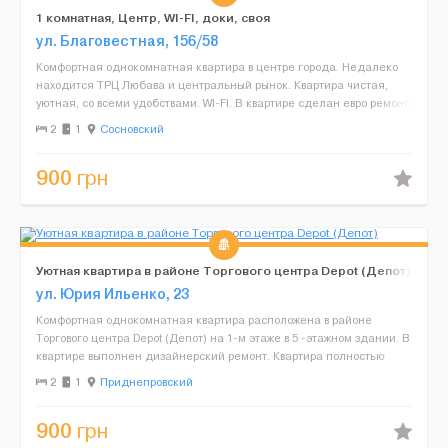
1 комнатная, Центр, WI-FI, доки, своя
ул. Благовестная, 156/58
Комфортная однокомнатная квартира в центре города. Недалеко
находится ТРЦ Любава и центральный рынок. Квартира чистая,
уютная, со всеми удобствами. WI-FI. В квартире сделан евро ремонт,
новая мебель и вся бытовая техника. Всегда г...
2
1
Сосновский
900
грн
Уютная квартира в районе Торгового центра Depot (Депот)
ул. Юрия Ильенко, 23
Комфортная однокомнатная квартира расположена в районе
Торгового центра Depot (Депот) на 1-м этаже в 5 -этажном здании. В
квартире выполнен дизайнерский ремонт. Квартира полностью
меблирована и укомплектована необходимой техникой ...
2
1
Приднепровский
900
грн