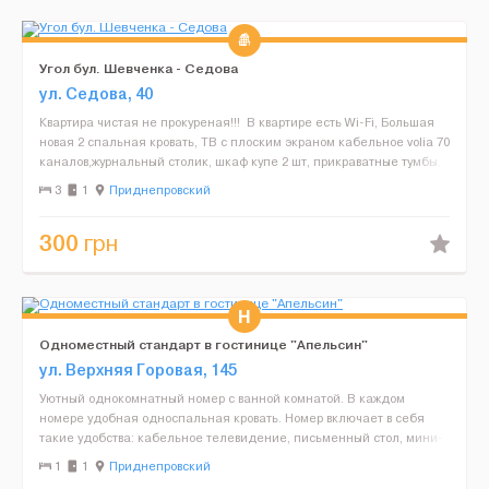
Угол бул. Шевченка - Седова
ул. Седова, 40
Квартира чистая не прокуреная!!! В квартире есть Wi-Fi, Большая
новая 2 спальная кровать, ТВ с плоским экраном кабельное volia 70
каналов,журнальный столик, шкаф купе 2 шт, прикраватные тумбы.
Стиклопакеты, балкон. На кухне ...
3
1
Приднепровский
300
грн
Одноместный стандарт в гостинице "Апельсин"
ул. Верхняя Горовая, 145
Уютный однокомнатный номер с ванной комнатой. В каждом
номере удобная односпальная кровать. Номер включает в себя
такие удобства: кабельное телевидение, письменный стол, мини-
бар, сейф, кондиционер и бесплатный Wi-Fi. Ванная комна...
1
1
Приднепровский