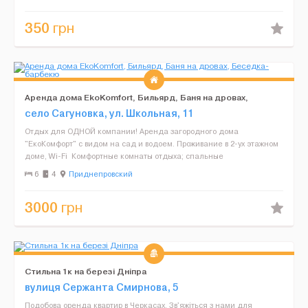
350
грн
Аренда дома EkoKomfort, Бильярд, Баня на дровах,
Беседка-барбекю
село Сагуновка, ул. Школьная, 11
Отдых для ОДНОЙ компании! Аренда загородного дома
"ЕкоКомфорт" с видом на сад и водоем. Проживание в 2-ух этажном
доме, Wi-Fi Комфортные комнаты отдыха; спальные
ортопедические места 2+2+2+1 (+2 в летнее время в бе...
6
4
Приднепровский
3000
грн
Стильна 1к на березі Дніпра
вулиця Сержанта Смирнова, 5
Подобова оренда квартир в Черкасах. Зв'яжіться з нами для