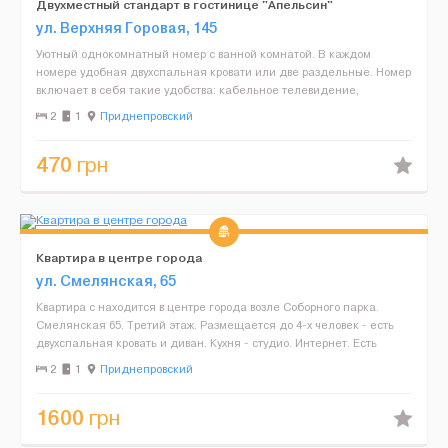
Двухместный стандарт в гостинице "Апельсин"
ул. Верхняя Горовая, 145
Уютный однокомнатный номер с ванной комнатой. В каждом
номере удобная двухспальная кровати или две раздельные. Номер
включает в себя такие удобства: кабельное телевидение,
письменный стол, мини-бар, сейф, кондиционер и бесплатный ...
2
1
Приднепровский
470
грн
Квартира в центре города
ул. Смелянская, 65
Квартира с находится в центре города возле Соборного парка.
Смелянская 65. Третий этаж. Размещается до 4-х человек - есть
двухспальная кровать и диван. Кухня - студио. Интернет. Есть
посуда, постели, полотенца, фен. Душевая кабина...
2
1
Приднепровский
1600
грн