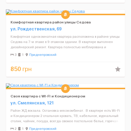
Комфортная квартира район улицы Седова
ул. Рождественская, 69
Комфортная однокомнатная квартира расположена в районе улицы
Седова на 7-м этаже в 9-этажном здании. В квартире выполнен
дизайнерский ремонт. Квартира полностью меблирована и
укомплектована необходимой техникой для комфортного про...
3
1
Приднепровский
850
грн
Своя квартира с WI-FI и Кондиционером
ул. Смелянская, 121
Район ЖД вокзала. Остановка мясокомбинат. В квартире есть Wi-Fi
и Кондиционером 2 спальная кровать, ТВ, кабельное, журнальный
столик, чайник, посуда, всегда свежее постельное белье, горячая
вода. Рядом находится магазин, хим...
2
1
Приднепровский