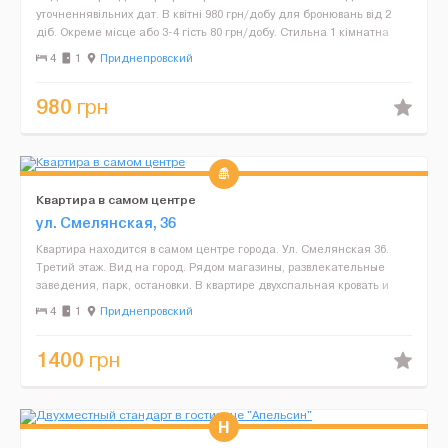
уточненнявільних дат. В квітні 980 грн/добу для бронювань від 2
діб. Окреме місце або 3-4 гість 80 грн/добу. Стильна 1 кімнатна
квартира для 2-4 гостей або родин з дітка...
4
1
Приднепровский
980
грн
Квартира в самом центре
ул. Смелянская, 36
Квартира находится в самом центре города. Ул. Смелянская 36.
Третий этаж. Вид на город. Рядом магазины, развлекательные
заведения, парк, остановки. В квартире двухспальная кровать и
диван. Всё необходимое для проживания - постели,...
4
1
Приднепровский
1400
грн