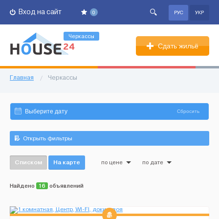
Вход на сайт
0
РУС
УКР
Черкассы
Сдать жильё
Главная
/
Черкассы
Сбросить
Открыть фильтры
Списком
На карте
по цене
по дате
Найдено
16
объявлений