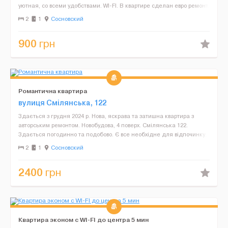
уютная, со всеми удобствами. WI-FI. В квартире сделан евро ремонт,
новая мебель и вся бытовая техника. Всегда г...
2
1
Сосновский
900
грн
Романтична квартира
вулиця Смілянська, 122
Здається з грудня 2024 р. Нова, яскрава та затишна квартира з
авторським ремонтом. Новобудова, 4 поверх. Смілянська 122.
Здається погодинно та подобово. Є все необхідне для відпочинку.
В будинку є магазини та кафе. Біля будинку зу...
2
1
Сосновский
2400
грн
Квартира эконом с WI-FI до центра 5 мин