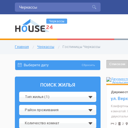
Черкассы
Главная
/
Черкассы
/
Гостиницы Черкассы
Списком
Сбросить
ПОИСК ЖИЛЬЯ
Двухмест
Тип жилья (1)
гостиниц
ул. Вер
Комфортны
Район проживания
комнатой.
двухспаль
Номер вклю
Количество комнат
2
2
кабельное