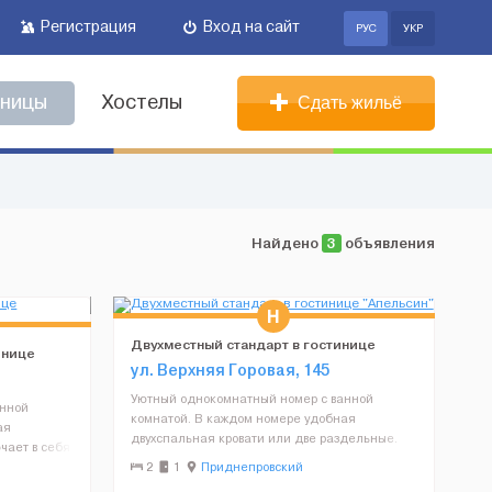
Регистрация
Вход на сайт
РУС
УКР
иницы
Хостелы
Сдать жильё
Найдено
3
объявления
Двухместный стандарт в гостинице
инице
"Апельсин"
ул. Верхняя Горовая, 145
Уютный однокомнатный номер с ванной
анной
комнатой. В каждом номере удобная
ая
двухспальная кровати или две раздельные.
чает в себя
Номер включает в себя такие удобства:
дение,
2
1
Приднепровский
кабельное телевидение, письменный стол,