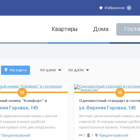
Избранное
0
Квартиры
Дома
Гост
На карте
по цене
по дате
ный номер "Комфорт" в
Одноместный стандарт в гост
е "Апельсин"
"Апельсин"
хняя Горовая, 145
ул. Верхняя Горовая, 145
й двухкомнатный номер с ванной
Уютный однокомнатный номер с в
 В каждом номере удобная
комнатой. В каждом номере удобн
ная кровать или две роздельные.
односпальная кровать. Номер вклю
чает в себя такие удобства:
такие удобства: кабельное телеви
Приднепровский
1
1
Приднепровский
 телевидение, письменный стол,
письменный стол, мини-бар, сейф,