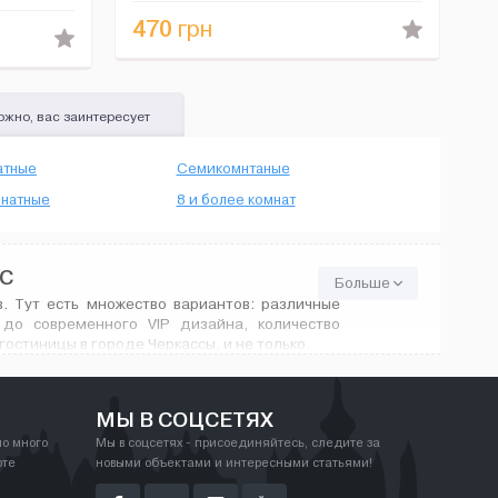
мини-бар, сейф, кондиционер и бесплатный ...
 Ванная
470
грн
жно, вас заинтересует
атные
Семикомнтаные
натные
8 и более комнат
С
Больше
. Тут есть множество вариантов: различные
до современного VIP дизайна, количество
остиницы в городе Черкассы, и не только.
МЫ В СОЦСЕТЯХ
но много
Мы в соцсетях - присоединяйтесь, следите за
рте
новыми объектами и интересными статьями!