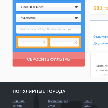
мини-бар, 
Спальных мест
680
гр
Удобства
Одноком
-
Двухкомн
СБРОСИТЬ ФИЛЬТРЫ
Снимай
номера
предлаг
ПОПУЛЯРНЫЕ ГОРОДА
Винница
Кропивницкий
Ровно
Днепр
Луцк
Сумы