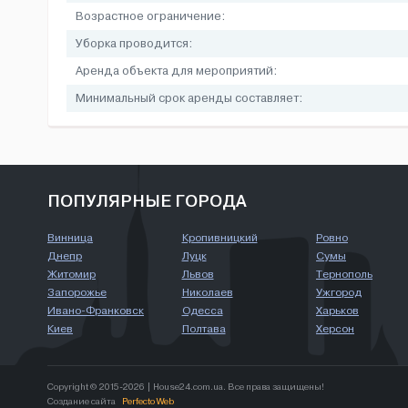
Возрастное ограничение:
Уборка проводится:
Аренда объекта для мероприятий:
Минимальный срок аренды составляет:
ПОПУЛЯРНЫЕ ГОРОДА
Винница
Кропивницкий
Ровно
Днепр
Луцк
Сумы
Житомир
Львов
Тернополь
Запорожье
Николаев
Ужгород
Ивано-Франковск
Одесса
Харьков
Киев
Полтава
Херсон
Copyright © 2015-2026 | House24.com.ua. Все права защищены!
Создание сайта
Perfecto Web