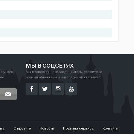
МЫ В СОЦСЕТЯХ
но много
Мы в соцсетях - присоединяйтесь, следите за
рте
новыми объектами и интересными статьями!
йта
О проекте
Новости
Правила сервиса
Контакты