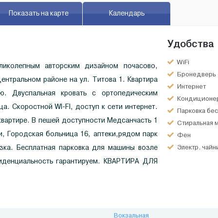
Показать на карте
Календарь
Удобства
WiFi
ликолепным авторским дизайном почасово,
Бронедверь
ентральном районе на ул. Титова 1. Квартира
Интернет
. Двуспальная кровать с ортопедическим
Кондиционе
а. Скоростной WI-FI, доступ к сети интернет.
Парковка бес
квартире. В пешей доступности Медсанчасть 1
Стиральная 
фи, Городская больница 16, аптеки,рядом парк
Фен
язка. Бесплатная парковка для машины возле
Электр. чайн
фиденциальность гарантируем. КВАРТИРА ДЛЯ
Вокзальная