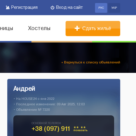
Регистрация
Вход на сайт
РУС
УКР
иницы
Хостелы
Сдать жильё
« Вернуться к списку объявлений
Андрей
• На HOUSE24 c янв 2022
• Последнее изменение: 09 Авг 2025, 12:03
• Объявление № 7220
ОСНОВНОЙ ТЕЛЕФОН
+38 (097) 911
** **
показать