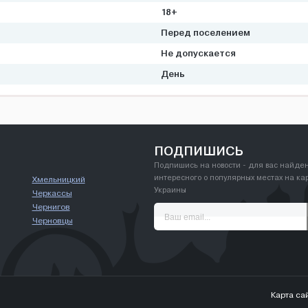
18+
Перед поселением
Не допускается
День
ПОДПИШИСЬ
Подпишись на новости - для вас найде
интересного о популярных местах на ка
Хмельницкий
Украины
Черкассы
Чернигов
Черновцы
Карта са