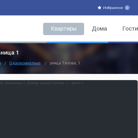
Избранное
0
Квартиры
Дома
Гост
ьница 1
н
/
Однокомнатные
/
улица Титова, 1