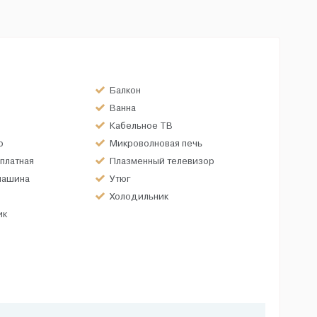
Балкон
Ванна
Кабельное ТВ
р
Микроволновая печь
платная
Плазменный телевизор
машина
Утюг
Холодильник
ик