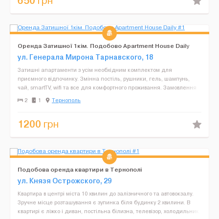
650
грн
Оренда Затишної 1кім. Подобово Apartment House Daily
ул. Генерала Мирона Тарнавского, 18
Затишні апартаменти з усім необхідним комплектом для
приємного відпочинку. Змінна постіль, рушники, гель, шампунь,
чай, smartTV, wifi та все для комфортного проживання. Замовлення
приймаються з 9 по 22 год. Бронювання здійснюєт...
2
1
Тернополь
1200
грн
Подобова оренда квартири в Тернополі
ул. Князя Острожского, 29
Квартира в центрі міста 10 хвилин до залізничного та автовокзалу.
Зручне місце розташування є зупинка біля будинку 2 хвилини. В
квартирі є ліжко і диван, постільна білизна, телевізор, холодильник,