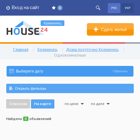
Вход на сайт
0
РУС
УКР
Кременец
Сдать жильё
Главная
/
Кременец
/
Дома посуточно Кременец
/
Однокомнатные
Сбросить
Открыть фильтры
Списком
На карте
по цене
по дате
Найдено
0
объявлений