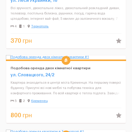
ул. Леси Украинки, 16
Всі зручності, двохспальне ліжко, двохспальний розкладний диван,
телевізор, постільна білизна, рушники, посуд, гаряча вода
цілодобово, інтернет вай-фай, 5 хвилин до залізничного вокзалу, 7
хвилин до центральної площі, Поряд зупинк...
4
1
Тернополь
370
грн
Подобова оренда двох кімнатної квартири
ул. Словацкого, 24/2
Квартира знаходиться в центрі міста Кременця. На першому поверсі
будинку. Присутні всі нові меблі та побутова техніка для
комфортного проживання. По всій квартирі є тепла підлога. Завжди
чиста постільна білизна та рушники. В доста...
5
2
Кременец
800
грн