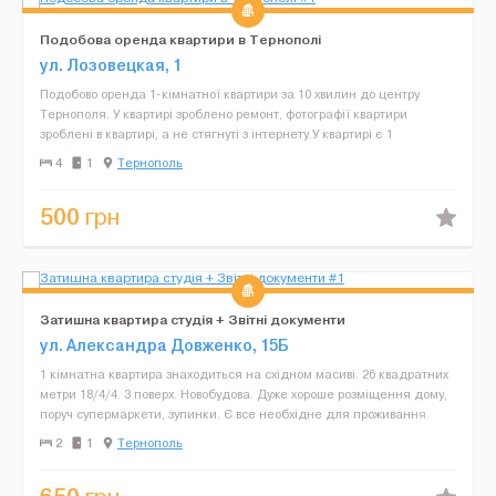
Подобова оренда квартири в Тернополі
ул. Лозовецкая, 1
Подобово оренда 1-кімнатної квартири за 10 хвилин до центру
Тернополя. У квартирі зроблено ремонт, фотографії квартири
зроблені в квартирі, а не стягнуті з інтернету.У квартирі є 1
двоспальне ліжко та диван, телевізор (супутникове...
4
1
Тернополь
500
грн
Затишна квартира студія + Звітні документи
ул. Александра Довженко, 15Б
1 кімнатна квартира знаходиться на східном масиві. 26 квадратних
метри 18/4/4. 3 поверх. Новобудова. Дуже хороше розміщення дому,
поруч супермаркети, зупинки. Є все необхідне для проживання.
Кухонні приналежності: мікрохвильова пі...
2
1
Тернополь