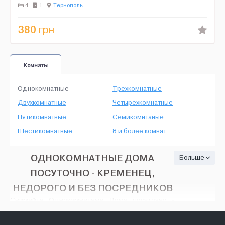
мікрохвильова, інтернет, балкон....
4
1
Тернополь
380
грн
Комнаты
Однокомнатные
Трехкомнатные
Двухкомнатные
Четырехкомнатные
Пятикомнатные
Семикомнтаные
Шестикомнатные
8 и более комнат
ОДНОКОМНАТНЫЕ ДОМА
Больше
ПОСУТОЧНО - КРЕМЕНЕЦ,
НЕДОРОГО И БЕЗ ПОСРЕДНИКОВ
Снимайте Однокомнатные Дома посуточно -
Кременец, на HOUSE24, недорого и без
посредников. Тут есть множество вариантов: