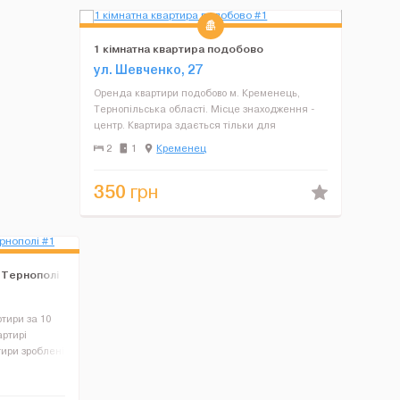
1 кімнатна квартира подобово
ул. Шевченко, 27
Оренда квартири подобово м. Кременець,
Тернопільська області. Місце знаходження -
центр. Квартира здається тільки для
проживання. Є всі необхідні умови, євроремонт
2
1
Кременец
побутова техніка, інтренет, гаряча вода,
опалення. Завжди проводит...
350
грн
 Тернополі
тири за 10
артирі
тири зроблені
у.У квартирі є
візор