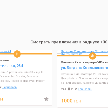
Смотреть предложения в радиусе +30
асмин
Затишна 2 км. квартира VIP-кла
стильная, 28И
самому Центрі міста
ул. Богдана Хмельницкого,
смин" розташований 500 м від ТЦ
Затишна 2 км. квартира VIP-класу 
 нас є 2-х, 3-х, 4-х, 6-ти місні
Центрі міста. Просторна світла квар
кожному номері є свій душ і туалет.
кондиціонером, та новим дизайне
ії готелю є безкоштовна парковка. У
Тернополь
ремонтом. Розташована біля центр
4
2
Тернополь
на замовити сніданок, обід і
площі міста. Дві окремі кімнати ве
 до...
(king size) з ортопедич...
н
1000
грн