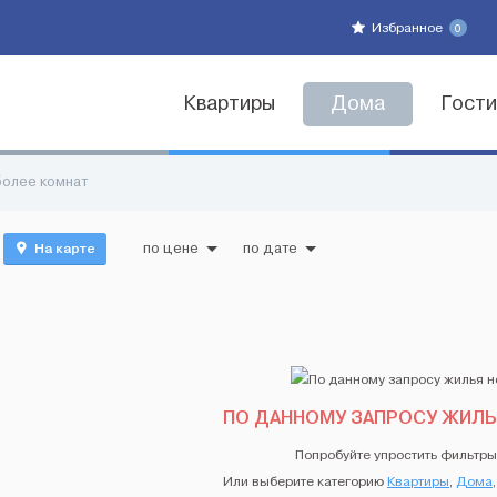
Избранное
0
Квартиры
Дома
Гост
более комнат
На карте
по цене
по дате
ПО ДАННОМУ ЗАПРОСУ ЖИЛЬ
Попробуйте упростить фильтры
Или выберите категорию
Квартиры
,
Дома