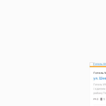
Готель V
ул. Ше
Готель VI
і єдиним 
району Те
розташова
8
5
вул. Шевч
суч...