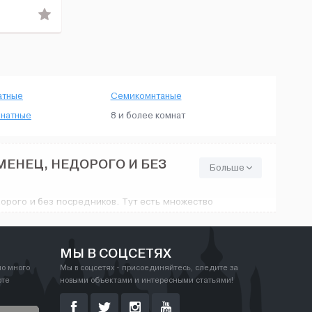
атные
Семикомнтаные
натные
8 и более комнат
МЕНЕЦ, НЕДОРОГО И БЕЗ
Больше
орого и без посредников. Тут есть множество
азием цен - от минимального ремонта до
дует. На House24.com.ua найдутся любые 8 и
МЫ В СОЦСЕТЯХ
но много
Мы в соцсетях - присоединяйтесь, следите за
рте
новыми объектами и интересными статьями!