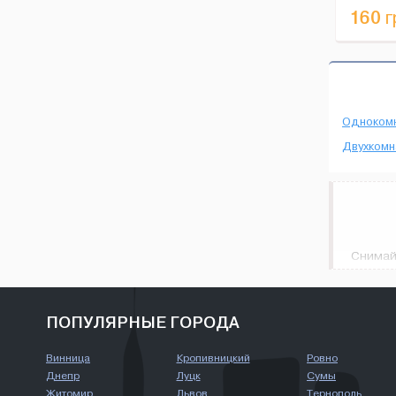
160
г
Одноком
Двухкомн
Снимайт
вариан
соврем
более к
ПОПУЛЯРНЫЕ ГОРОДА
Винница
Кропивницкий
Ровно
Днепр
Луцк
Сумы
Житомир
Львов
Тернополь