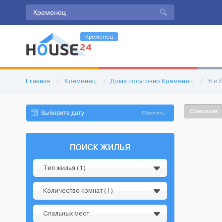
Кременец
Главная
/
Кременец
/
Дома посуточно Кременец
/
8 и 
Списком
Сбросить
ПОИСК ЖИЛЬЯ
Тип жилья (1)
Количество комнат (1)
Спальных мест