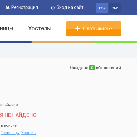
Регистрация
Вход на сайт
РУС
УКР
иницы
Хостелы
Сдать жильё
Найдено
0
объявлений
Я НЕ НАЙДЕНО
 в поиске
,
Гостиницы
,
Хостелы