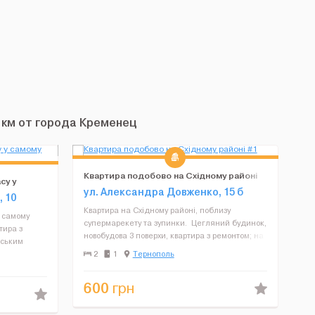
 км от города Кременец
Квартира подобово на Східному районі
су у
ул. Александра Довженко, 15 б
 10
Квартира на Східному районі, поблизу
у самому
супермарекету та зупинки. Цегляний будинок,
тира з
новобудова 3 поверхи, квартира з ремонтом; на
рським
стінах фарбування, кахель; на підлозі паркет,
альної
2
1
Тернополь
керамічна плитка; роздільний; в квартирі є
лике ліжко
меблі, к...
600
грн