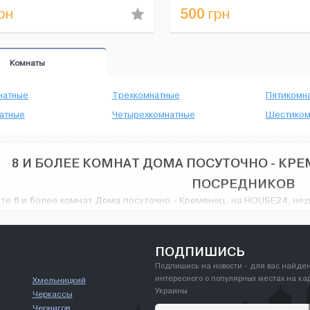
500
рн
грн
Комнаты
натные
Трехкомнатные
Пятикомн
атные
Четырехкомнатные
Шестиком
8 И БОЛЕЕ КОМНАТ ДОМА ПОСУТОЧНО - КРЕ
ПОСРЕДНИКОВ
е 8 и более комнат Дома посуточно - Кременец, на HOUSE24, нед
тов: различные объявления об аренде с широким разнообр
енного VIP дизайна, количество предлагаемых вариантов вас пора
омнат Дома посуточно в городе Кременец, и не только.
ПОДПИШИСЬ
Подпишись на новости - для вас найде
интересного о популярных местах на ка
Хмельницкий
Украины
Черкассы
Чернигов