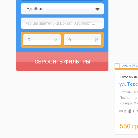
Удобства
-
СБРОСИТЬ ФИЛЬТРЫ
Готель Ж
ул. Тек
Готель "Жа
Подоляни. У
номера. У 
На територ
2
1
готелі мож
вечерню за
550
гр