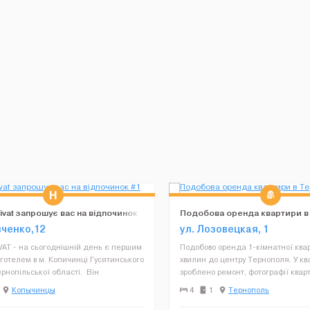
ivat запрошує вас на відпочинок
Подобова оренда квартири в
вченко,12
ул. Лозовецкая, 1
VAT - на сьогоднішній день є першим
Подобово оренда 1-кімнатної квар
готелем в м. Копичинці Гусятинського
хвилин до центру Тернополя. У кв
рнопільської області. Він
зроблено ремонт, фотографії квар
ний у центральній частині міста по
в квартирі, а не стягнуті з інтернет
Копычинцы
4
1
Тернополь
енка, 12. Готель займає 2 поверхи
1 двоспальне ліжко та диван, теле
(супутникове...