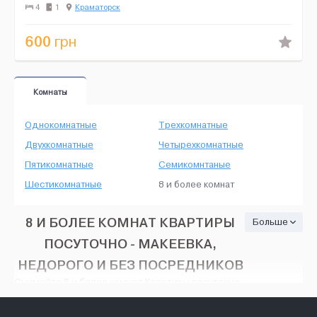
документы. Общественный транспорт рядом. В...
4
1
Краматорск
600
грн
Комнаты
Однокомнатные
Трехкомнатные
Двухкомнатные
Четырехкомнатные
Пятикомнатные
Семикомнтаные
Шестикомнатные
8 и более комнат
8 И БОЛЕЕ КОМНАТ КВАРТИРЫ
Больше
ПОСУТОЧНО - МАКЕЕВКА,
НЕДОРОГО И БЕЗ ПОСРЕДНИКОВ
Снимайте 8 и более комнат Квартиры посуточно -
Макеевка, на HOUSE24, недорого и без
посредников. Тут есть множество вариантов: