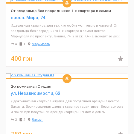
От владельца без посредников 1-к квартира в самом
центре
просп. Мира, 74
Идеальная квартира для тех, кто любит уют, тепло и чистоту! От
владельца без посредников 1-к квартира в самом центре
Мариуполя по проспекту Ленина, 74, 2 этаж. Окна выходят во двор.
Есть балкон. Квартира в отличн...
4
1
Мариуполь
400
грн
2-х комнатная Студия
ул. Независимости, 62
Двухкомнатная квартира-студия для посуточной аренды в центре
Бахмута. Бронированная дверь в квартиру гарантирует безопасность
и покой при посуточной аренде квартиры. Рядом с домом
расположена охраняемая парковка для машин. Отлична...
3
2
Бахмут