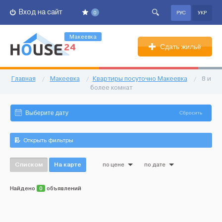
Вход на сайт
0
РУС
УКР
Макеевка
Сдать жильё
Главная
/
Макеевка
/
Квартиры посуточно Макеевка
/
8 и
более комнат
Сбросить
Открыть фильтры
Списком
На карте
по цене
по дате
Найдено
0
объявлений