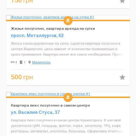
750
грн
Жилье посуточно, квартира аренда на сутки
просп. Металлургов, 62
Жилье командировочным на сутки, сдается квартира посуточно в
центре Мариуполя, цена зависит от количества проживающих и
срока проживания. Квартира имеет все самое необходимое. Просто
свяжитесь с нами позвонив по указанному номеру ...
4
1
Мариуполь
500
грн
Квартира люкс посуточно в самом центре
ул. Василия Стуса, 37
Квартира люкс посуточно в самом центре Краматорска. В шаговой
доступности ЦУМ, площадь, фонтан, парки, кинотеатр, ТРЦ, кафе,
рестораны, автовокзал, институты, больницы. Оформляем отчетные