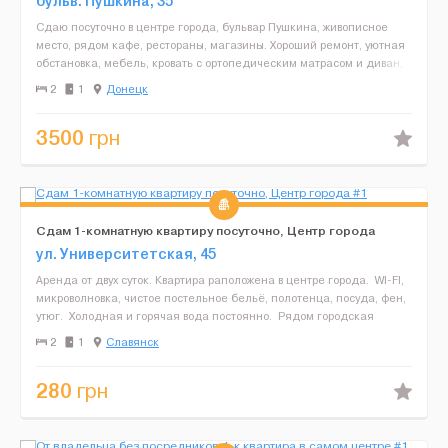
бульв. Пушкина, 35
Сдаю посуточно в центре города, бульвар Пушкина, живописное
место, рядом кафе, рестораны, магазины. Хороший ремонт, уютная
обстановка, мебель, кровать с ортопедическим матрасом и диван,
спутниковое телевидение, вся быттехника, пос...
2
1
Донецк
3500
грн
Сдам 1-комнатную квартиру посуточно, Центр города
ул. Университетская, 45
Аренда от двух суток. Квартира раположена в центре города. WI-FI,
микроволновка, чистое постельное бельё, полотенца, посуда, фен,
утюг. Холодная и горячая вода постоянно. Рядом городская
площадь, магазин АТБ...
2
1
Славянск
280
грн