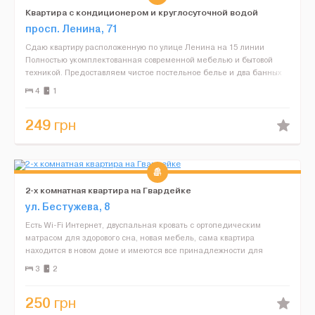
Квартира с кондиционером и круглосуточной водой
просп. Ленина, 71
Сдаю квартиру расположенную по улице Ленина на 15 линии
Полностью укомплектованная современной мебелью и бытовой
техникой. Предоставляем чистое постельное белье и два банных
полотенца. Есть вся необходимая посуда для приготовления...
4
1
249
грн
2-х комнатная квартира на Гвардейке
ул. Бестужева, 8
Есть Wi-Fi Интернет, двуспальная кровать с ортопедическим
матрасом для здорового сна, новая мебель, сама квартира
находится в новом доме и имеются все принадлежности для
комфортного проживания! Звоните, бронируйте! Всегда рады!...
3
2
250
грн