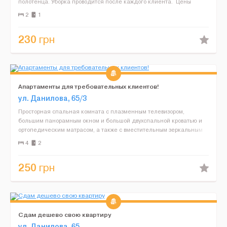
полотенца. Уборка проводится после каждого клиента. Цены
уточняйте - зависит от времени нахождения, количества ч...
2
1
230
грн
Апартаменты для требовательных клиентов!
ул. Данилова, 65/3
Просторная спальная комната с плазменным телевизором,
большим панорамным окном и большой двухспальной кроватью и
ортопедическим матрасом, а также с вместительным зеркальным
шкафом-купе на всю стену. Вы сможете создавать себе настр...
4
2
250
грн
Сдам дешево свою квартиру
ул. Данилова, 65