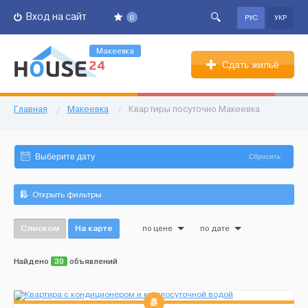
Вход на сайт
0
РУС
УКР
Макеевка
Сдать жильё
Главная
/
Макеевка
/
Квартиры посуточно Макеевка
Сбросить
Открыть фильтры
Списком
На карте
по цене
по дате
Найдено
30
объявлений