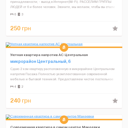
принадлежности; - выход в Интернет(Wі-Fі). РАССЕЛИМ ГРУППЫ
ЛЮДЕЙ от 6 и более человек. Звоните, мы желаем, чтобы вы стали
нашим клиентом, предоставляя при этом...
6
3
250
грн
Уютная квартира напротив АС Центральная
микрорайон Центральный, 6
Сдаю 2 ком квартиру расположенную в микрорайоне Центральном
напротив Пасажа Полностью укомплектованная современной
мебелью и бытовой техникой. Предоставляем чистое постельное
белье и два банных полотенца. Есть вся необходимая пос...
4
2
240
грн
Современная квартира в самом центре Макеевки