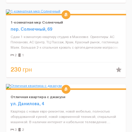
1-комнатная мкр Солнечный
пер. Солнечный, 69
Сдам 1-комнатную квартиру студию в Макеевке. Ориентиры: АС
Плеханово, АС Центр, ТЦ Пассаж, Храм, Красный рынок, гостиница
Маяк. Большая 2-х спальная кровать с ортопедическим матрасом.
Есть вся необходимая техника: Газовая плита, х...
2
1
230
грн
Отличная квартира с джакузи
ул. Данилова, 4
Квартира с новым евро-ремонтом, новой мебелью, полностью
оборудованной кухней, новой современной техникой, стиральной
машинкой. В наличии интернет и кабельное телевидение....
3
2