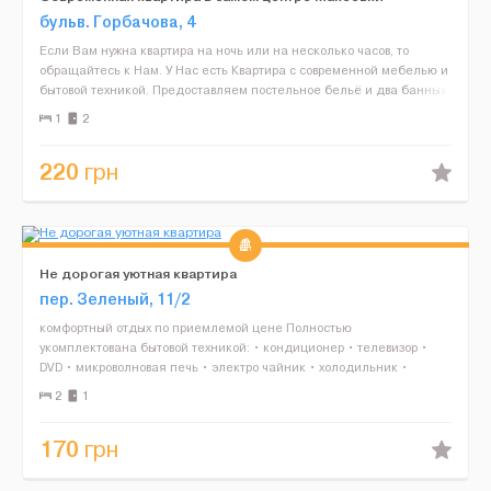
бульв. Горбачова, 4
Если Вам нужна квартира на ночь или на несколько часов, то
обращайтесь к Нам. У Нас есть Квартира с современной мебелью и
бытовой техникой. Предоставляем постельное бельё и два банных
полотенца Есть вся необходимая посуда для при...
1
2
220
грн
Не дорогая уютная квартира
пер. Зеленый, 11/2
комфортный отдых по приемлемой цене Полностью
укомплектована бытовой техникой: • кондиционер • телевизор •
DVD • микроволновая печь • электро чайник • холодильник •
стиральная машина • фен &...
2
1
170
грн