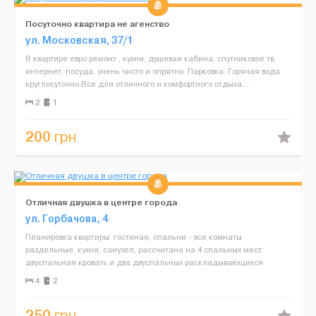
Посуточно квартира не агенство
ул. Московская, 37/1
В квартире евро ремонт , кухня, душевая кабина, спутниковое тв,
интернет, посуда, очень чисто и опрятно. Парковка. Горячая вода
круглосуточно.Все для отличного и комфортного отдыха....
2
1
200
грн
Отличная двушка в центре города
ул. Горбачова, 4
Планировка квартиры: гостиная, спальни - все комнаты
раздельные, кухня, санузел, рассчитана на 4 спальных мест:
двуспальная кровать и два двуспальных раскладывающихся
дивана....
4
2
250
грн