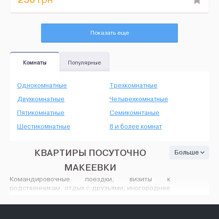
Показать еще
Комнаты
Популярные
Однокомнатные
Трехкомнатные
Двухкомнатные
Четырехкомнатные
Пятикомнатные
Семикомнтаные
Шестикомнатные
8 и более комнат
КВАРТИРЫ ПОСУТОЧНО
Больше
МАКЕЕВКИ
Командировочные поездки, визиты к
родственникам, отдых с друзьями, иногороднее
обучение - независимо от цели, посещение
чужого города сопровождается поиском
квартиры посуточно в Макеевке. Поселиться в