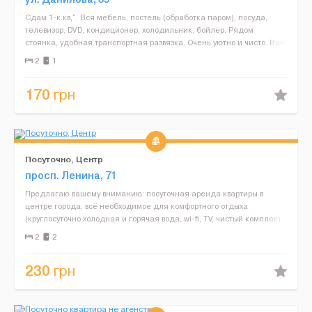
Сдам 1-к.кв,". Вся мебель, постель (обработка паром), посуда,
телевизор, DVD, кондиционер, холодильник, бойлер. Рядом
стоянка, удобная транспортная развязка. Очень уютно и чисто. Вам
обязательно понравится. Звоните....
2
1
170
грн
Посуточно, Центр
просп. Ленина, 71
Предлагаю вашему вниманию: посуточная аренда квартиры в
центре города, всё необходимое для комфортного отдыха
(круглосуточно холодная и горячая вода, wi-fi, TV, чистый комплект
постельного белья и полотенец). Заселение и выселение...
2
2
230
грн