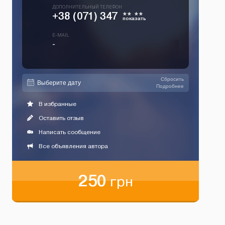
ДОПОЛНИТЕЛЬНЫЙ ТЕЛЕФОН
+38 (071) 347
** **
показать
E-MAIL
-
Сбросить
Подробнее
В избранные
Оставить отзыв
Написать сообщение
Все объявления автора
250
грн