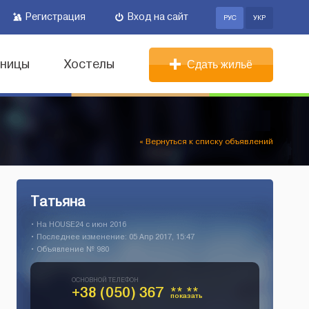
Регистрация
Вход на сайт
РУС
УКР
иницы
Хостелы
Сдать жильё
« Вернуться к списку объявлений
Татьяна
• На HOUSE24 c июн 2016
• Последнее изменение: 05 Апр 2017, 15:47
• Объявление № 980
ОСНОВНОЙ ТЕЛЕФОН
+38 (050) 367
** **
показать