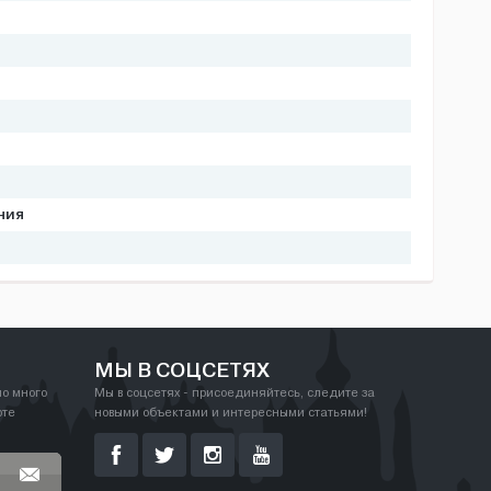
ния
МЫ В СОЦСЕТЯХ
но много
Мы в соцсетях - присоединяйтесь, следите за
рте
новыми объектами и интересными статьями!