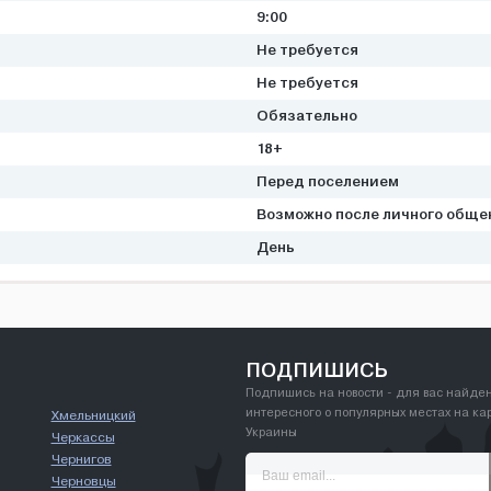
9:00
Не требуется
Не требуется
Обязательно
18+
Перед поселением
Возможно после личного обще
День
ПОДПИШИСЬ
Подпишись на новости - для вас найде
интересного о популярных местах на ка
Хмельницкий
Украины
Черкассы
Чернигов
Черновцы