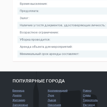
Время выселения:
Предоплата:
Залог:
Наличие у гостя документов, удостоверяющих личность:
Возрастное ограничение:
Уборка проводится:
Аренда объекта для мероприятий:
Минимальный срок аренды составляет:
ПОПУЛЯРНЫЕ ГОРОДА
Винница
Кропивницкий
Ровно
Днепр
Луцк
Сумы
Житомир
Львов
Тернополь
Запорожье
Николаев
Ужгород