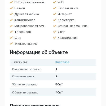
DVD-проигрыватель
WiFi
Балкон
Газовая плита
Душевая кабина
Интернет
Кондиционер
Кофеварка
Микроволновая печь
Стиральная машина
Телевизор
Утюг
Фен
Холодильник
Электр. чайник
Информация об объекте
Тип жилья:
Квартира
1
Количество комнат:
2
Спальных мест:
2
30м
Жилая площадь:
2
40м
Общая площадь:
Правила проживания