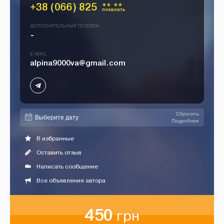
+38 (066) 825
** **
показать
ДОПОЛНИТЕЛЬНЫЙ ТЕЛЕФОН
-
E-MAIL
alpina9000va@gmail.com
Сбросить
Подробнее
В избранные
Оставить отзыв
Написать сообщение
Все объявления автора
450
грн