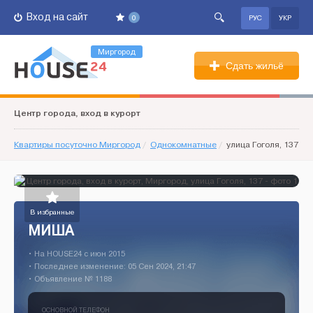
Вход на сайт
0
РУС
УКР
Миргород
Сдать жильё
Центр города, вход в курорт
Квартиры посуточно Миргород
/
Однокомнатные
/
улица Гоголя, 137
В избранные
МИША
• На HOUSE24 c июн 2015
• Последнее изменение: 05 Сен 2024, 21:47
• Объявление № 1188
ОСНОВНОЙ ТЕЛЕФОН