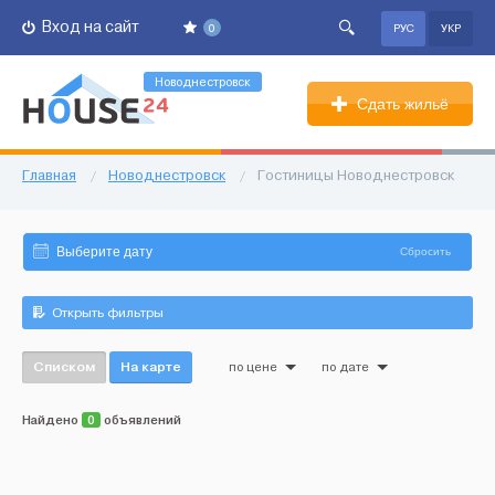
Вход на сайт
0
РУС
УКР
Новоднестровск
Сдать жильё
Главная
/
Новоднестровск
/
Гостиницы Новоднестровск
Сбросить
Открыть фильтры
Списком
На карте
по цене
по дате
Найдено
0
объявлений