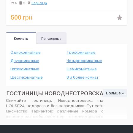
магазини, розважальні заклади. Квартира двохстороння.&n...
4
2
Черновцы
500
грн
Комнаты
Популярные
Однокомнатные
Трехкомнатные
Двухкомнатные
Четырехкомнатные
Пятикомнатные
Семикомнтаные
Шестикомнатные
8 и более комнат
ГОСТИНИЦЫ НОВОДНЕСТРОВСКА
Больше
Снимайте гостиницы Новоднестровска на
HOUSE24, недорого и без посредников. Тут есть
множество вариантов: различные номера с
широким разнообразием цен - от минимального
ремонта до современного VIP дизайна,
количество предлагаемых номеров вас
порадует. На House24.com.ua найдутся любые