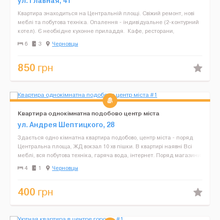
ул. Главная, 41
Квартира знаходиться на Центральній площі. Свіжий ремонт, нові
меблі та побутова техніка. Опалення - індивідуальне (2-контурний
котел). Є необхідне кухонне приладдя. Кафе, ресторани,
магазини, кінотеатри, музеї, зупинки тра...
6
3
Черновцы
850
грн
Квартира однокімнатна подобово центр міста
ул. Андрея Шептицкого, 28
Здається одно кімнатна квартира подобово, центр міста - поряд
Центральна площа, ЖД вокзал 10 хв пішки. В квартирі наявні Всі
меблі, вся побутова техніка, гаряча вода, інтернет. Поряд магазини
зупинки громадського транспорту. Загал...
4
1
Черновцы
400
грн