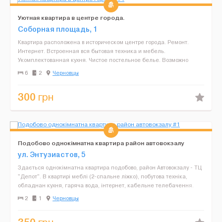
Уютная квартира в центре города.
Соборная площадь, 1
Квартира расположена в историческом центре города. Ремонт.
Интернет. Встроенная вся бытовая техника и мебель.
Укомплектованная кухня. Чистое постельное белье. Возможно
поселение от 1 до 6 гостей. Цена оговариваеться дополнительно....
6
2
Черновцы
300
грн
Подобово однокімнатна квартира район автовокзалу
ул. Энтузиастов, 5
Здається однокімнатна квартира подобово, район Автовокзалу - ТЦ
"Депот". В квартирі меблі (2-спальне ліжко), побутова техніка,
обладнан кухня, гаряча вода, інтернет, кабельне телебачення.
Поряд магазини, ринок, аптеки, супермаркет...
2
1
Черновцы