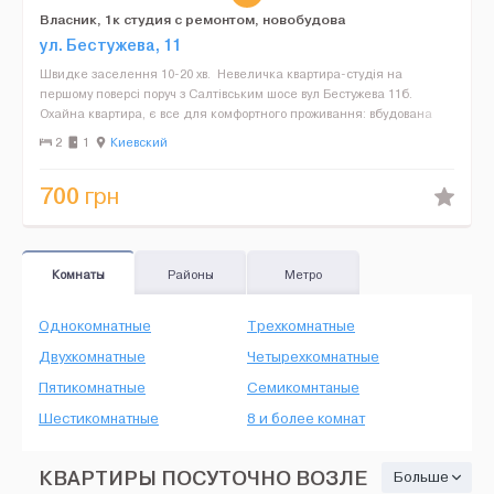
Власник, 1к студия с ремонтом, новобудова
ул. Бестужева, 11
Швидке заселення 10-20 хв. Невеличка квартира-студія на
першому поверсі поруч з Салтівським шосе вул Бестужева 11б.
Охайна квартира, є все для комфортного проживання: вбудована
кухня, меблі, холодильник, телевізор, Wifi, пра...
2
1
Киевский
700
грн
Комнаты
Районы
Метро
Однокомнатные
Трехкомнатные
Двухкомнатные
Четырехкомнатные
Пятикомнатные
Семикомнтаные
Шестикомнатные
8 и более комнат
КВАРТИРЫ ПОСУТОЧНО ВОЗЛЕ
Больше