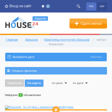
Вход на сайт
0
РУС
УКР
Харьков
Сдать жильё
Главная
/
Харьков
/
Квартиры посуточно Харьков
/
метро
Киевская
Сбросить
Открыть фильтры
Списком
На карте
по цене
по дате
Найдено
1
объявление