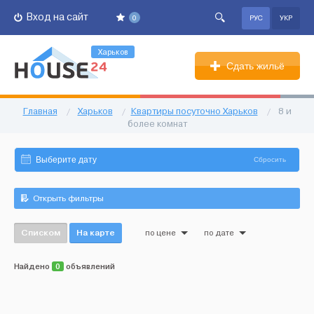
Вход на сайт
0
РУС
УКР
Харьков
Сдать жильё
Главная
/
Харьков
/
Квартиры посуточно Харьков
/
8 и
более комнат
Сбросить
Открыть фильтры
Списком
На карте
по цене
по дате
Найдено
0
объявлений