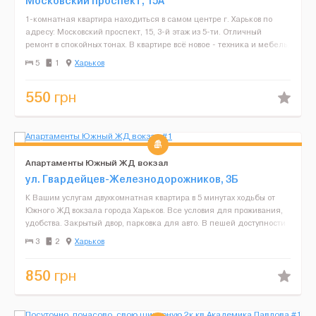
Московский проспект, 15А
1-комнатная квартира находиться в самом центре г. Харьков по
адресу: Московский проспект, 15, 3-й этаж из 5-ти. Отличный
ремонт в спокойных тонах. В квартире всё новое - техника и мебель.
2-х спальная кровать, 2-х спальный диван-к...
5
1
Харьков
550
грн
Апартаменты Южный ЖД вокзал
ул. Гвардейцев-Железнодорожников, 3Б
К Вашим услугам двухкомнатная квартира в 5 минутах ходьбы от
Южного ЖД вокзала города Харьков. Все условия для проживания,
удобства. Закрытый двор, парковка для авто. В пешей доступности
клиника имени Гиршмана, перенатальный центр...
3
2
Харьков
850
грн