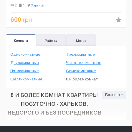
комфортного проживания, горячая вода, пос...
2
1
Харьков
600
грн
Комнаты
Районы
Метро
Однокомнатные
Трехкомнатные
Двухкомнатные
Четырехкомнатные
Пятикомнатные
Семикомнтаные
Шестикомнатные
8 и более комнат
8 И БОЛЕЕ КОМНАТ КВАРТИРЫ
Больше
ПОСУТОЧНО - ХАРЬКОВ,
НЕДОРОГО И БЕЗ ПОСРЕДНИКОВ
Снимайте 8 и более комнат Квартиры посуточно -
Харьков, на HOUSE24, недорого и без
посредников. Тут есть множество вариантов: