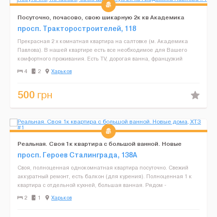
Посуточно, почасово, свою шикарную 2к кв Академика
Павлова
просп. Тракторостроителей, 118
Прекрасная 2 х комнатная квартира на салтовке (м. Академика
Павлова). В нашей квартире есть все необходимое для Вашего
комфортного проживания. Есть ТV, дорогая ванна, французкий
балкон, стиральная машина. Новый ремонт. 4 спальных ...
4
2
Харьков
500
грн
Реальная. Своя 1к квартира с большой ванной. Новые
дома, ХТЗ
просп. Героев Сталинграда, 138А
Своя, полноценная однокомнатная квартира посуточно. Свежий
аккуратный ремонт, есть балкон (для курения). Полноценная 1 к
квартира с отдельной кухней, большая ванная. Рядом -
транспортная развязка, большой супермаркет и торговый це...
2
1
Харьков