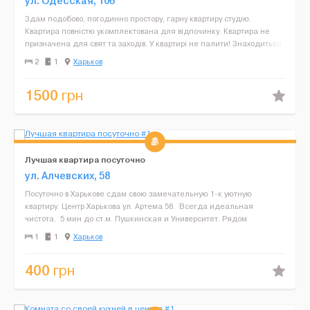
ул. Одесская, 106
Здам подобово, погодинно простору, гарну квартиру студію.
Квартира повністю укомплектована для відпочинку. Квартира не
призначена для свят та заходів. У квартирі не палити! Знаходиться
на Одеській, транспорт поряд, супермаркети ...
2
1
Харьков
1500
грн
Лучшая квартира посуточно
ул. Алчевских, 58
Посуточно в Харькове сдам свою замечательную 1-к уютную
квартиру. Центр Харькова ул. Артема 58. Всегда идеальная
чистота. 5 мин до ст.м. Пушкинская и Университет. Рядом
находится большое количество интересных мест и за...
1
1
Харьков
400
грн