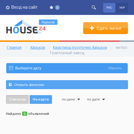
Вход на сайт
0
РУС
УКР
Харьков
Сдать жильё
Главная
/
Харьков
/
Квартиры посуточно Харьков
/
метро
Тракторный завод
Сбросить
Открыть фильтры
Списком
На карте
по цене
по дате
Найдено
0
объявлений