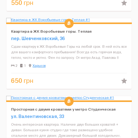
550
грн
Квартира в ЖК Воробьевые горы. Теплая
пер. Шевченковский, 36
Сдам квартиру в ЖК Воробьевые Горы на любой срок. В ней есть все
для вашего комфортного пребывания! Всегда есть горячая вода,
тепло, чисто и уютно. Фен по запросу. От метро Акад. Павлова 8
мин. пешком. В районе тихо и спокойно. Р...
2
1
Харьков
650
грн
Просторная с двумя кроватями у метро Студенческая
ул. Валентиновская, 33
Очень интересная квартира. Наличие двух больших кроватей +
диван. Большая кухня-студио где тоже размещено удобное
спальное место для двоих. Духкамерный большой холодильник,