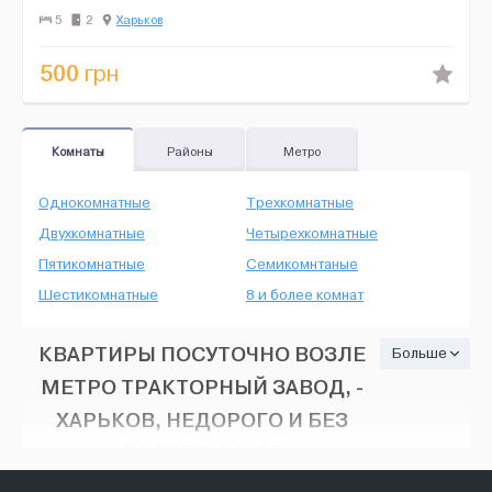
три телевизора, стиральная машина, микроволновая печь. Фо...
5
2
Харьков
500
грн
Комнаты
Районы
Метро
Однокомнатные
Трехкомнатные
Двухкомнатные
Четырехкомнатные
Пятикомнатные
Семикомнтаные
Шестикомнатные
8 и более комнат
КВАРТИРЫ ПОСУТОЧНО ВОЗЛЕ
Больше
МЕТРО ТРАКТОРНЫЙ ЗАВОД, -
ХАРЬКОВ, НЕДОРОГО И БЕЗ
ПОСРЕДНИКОВ
Снимайте Квартиры посуточно возле метро