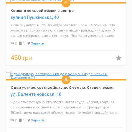
Комната со своей кухней в центре
вулиця Пушкінська, 40
У самому центрі міста, до метро Бекетова - 50 м. Окрема кімната
хостелу з власною кухнею, спальне місце - розкладний диван. У
кімнаті є мікрохвильовка, піч, посуд. Повністью укомплектована
технікою, є кондиціонер і холодильн...
2
1
Харьков
450
грн
Сдам уютную, светлую 2к.кв до 6 чел у м. Студенческая.
Документы
ул. Валентиновская, 18
Сдам свою уютную 2к.кв у порога метро Студенческая, квартира
расположена в хорошем месте с идеальной инфраструктурой.
Вблизи дома находится абсолютно все что может понадобится для
проживания. В квартире выполнен качественный ремон...
2
1
Харьков