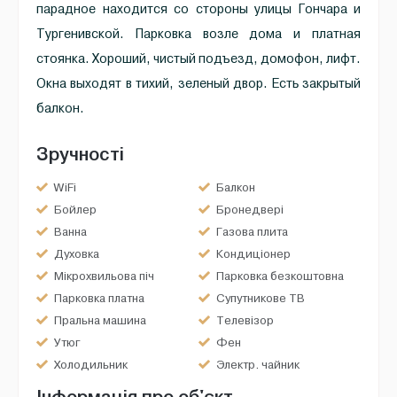
парадное находится со стороны улицы Гончара и
Тургенивской. Парковка возле дома и платная
стоянка. Хороший, чистый подъезд, домофон, лифт.
Окна выходят в тихий, зеленый двор. Есть закрытый
балкон.
Зручності
WiFi
Балкон
Бойлер
Бронедвері
Ванна
Газова плита
Духовка
Кондиціонер
Мікрохвильова піч
Парковка безкоштовна
Парковка платна
Супутникове ТВ
Пральна машина
Телевізор
Утюг
Фен
Холодильник
Электр. чайник
Інформація про об'єкт