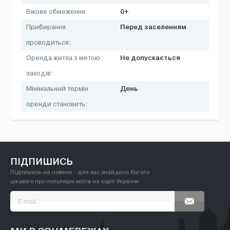
0+
Вікове обмеження:
Перед заселенням
Прибирання
проводиться:
Не допускається
Оренда житла з метою
заходів:
День
Мінімальний термін
оренди становить:
ПІДПИШИСЬ
Підпишись на новини - для вас знайдено багато
цікавого про популярні міста на карті України