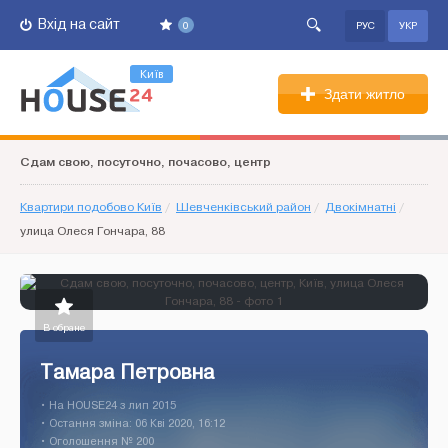
Вхід на сайт
0
РУС
УКР
Київ
Здати житло
Сдам свою, посуточно, почасово, центр
Квартири подобово Київ
/
Шевченківський район
/
Двокімнатні
/
улица Олеся Гончара, 88
В обране
Тамара Петровна
• На HOUSE24 з лип 2015
• Остання зміна: 06 Кві 2020, 16:12
• Оголошення № 200