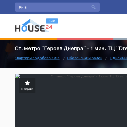
Київ
Ст. метро "Героев Днепра" - 1 мин. ТЦ "Dr
Квартири подобово Київ
/
Оболонський район
/
Однокімн
В обране