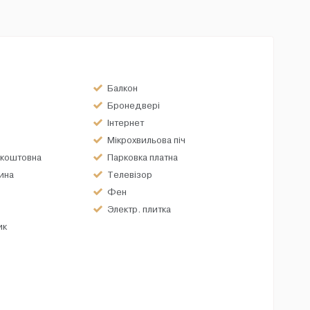
Балкон
Бронедвері
Інтернет
Мікрохвильова піч
зкоштовна
Парковка платна
ина
Телевізор
Фен
Электр. плитка
ик