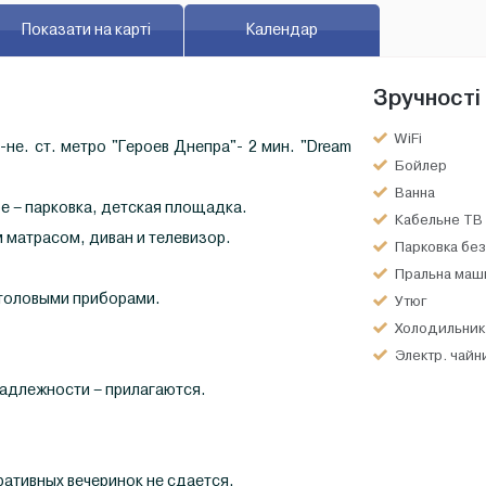
Показати на карті
Календар
Зручності
WiFi
не. ст. метро "Героев Днепра"- 2 мин. "Dream
Бойлер
Ванна
е – парковка, детская площадка.
Кабельне ТВ
 матрасом, диван и телевизор.
Парковка бе
Пральна маш
столовыми приборами.
Утюг
Холодильник
Электр. чайн
надлежности – прилагаются.
ативных вечеринок не сдается.