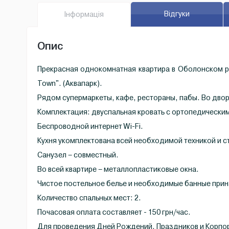
Відгуки
Iнфо
рмація
Oпис
Прекрасная однокомнатная квартира в Оболонском р-
Town". (Аквапарк).
Рядом супермаркеты, кафе, рестораны, пабы. Во двор
Комплектация: двуспальная кровать с ортопедическим
Беспроводной интернет Wi-Fi.
Кухня укомплектована всей необходимой техникой и 
Санузел – совместный.
Во всей квартире – металлопластиковые окна.
Чистое постельное белье и необходимые банные при
Количество спальных мест: 2.
Почасовая оплата составляет - 150 грн/час.
Для проведения Дней Рождений, Праздников и Корпор