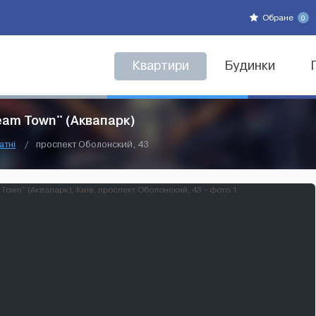
Обране
0
Квартири
Будинки
eam Town" (Аквапарк)
атні
/
проспект Оболонский, 43