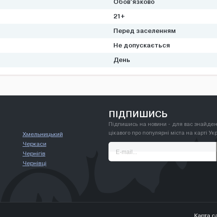
Обов'язково
21+
Перед заселенням
Не допускається
День
ПІДПИШИСЬ
Підпишись на новини - для вас знайден
цікавого про популярні міста на карті Ук
Хмельницький
Черкаси
Чернігів
Чернівці
Карта с