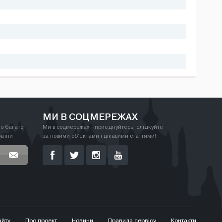
МИ В СОЦМЕРЕЖАХ
о багато
Ми в соцмережах - приєднуйтесь, слідкуйте
раїни
за новими об'єктами і цікавими статтями!
айту
Про проект
Новини
Правила сервісу
Контакти