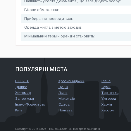
Наявність у гостя документів, що засвідчують особу:
Вікове обмеження:
Прибирання проводиться:
Оренда житла з метою заходів:
Мінімальний термін оренди становить:
ПОПУЛЯРНІ МІСТА
Вінниця
Кропивницький
Рівне
Дніпро
Луцьк
Суми
Житомир
Львів
Тернопіль
Запоріжжя
Миколаїв
Ужгород
Івано-Франківськ
Одеса
Харків
Київ
Полтава
Херсон
Copyright © 2015-2026 | House24.com.ua. Всі права захищені