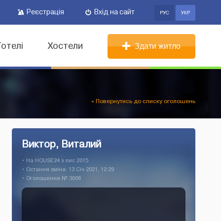
Реєстрація
Вхід на сайт
РУС
УКР
Готелі
Хостели
Здати житло
« Повернутись до списку оголошень
Виктор, Виталий
• На HOUSE24 з лис 2015
• Остання зміна: 13 Січ 2021, 12:29
• Оголошення № 3006