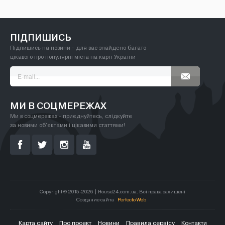
ПІДПИШИСЬ
Підпишись на новини - для вас знайдено багато
цікавого про популярні міста на карті України
МИ В СОЦМЕРЕЖАХ
Ми в соцмережах - приєднуйтесь, слідкуйте
за новими об'єктами і цікавими статтями!
Copyright © 2015-2026 | House24.com.ua. Всі права захищені
Создание сайта
Perfecto Web
Карта сайту
Про проект
Новини
Правила сервісу
Контакти