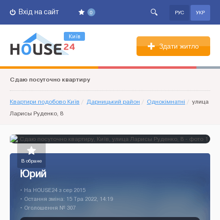
Вхід на сайт
0
РУС
УКР
Київ
Здати житло
Сдаю посуточно квартиру
Квартири подобово Київ
/
Дарницький район
/
Однокімнатні
/
улица
Ларисы Руденко, 8
В обране
Юрий
• На HOUSE24 з сер 2015
• Остання зміна: 15 Тра 2022, 14:19
• Оголошення № 307