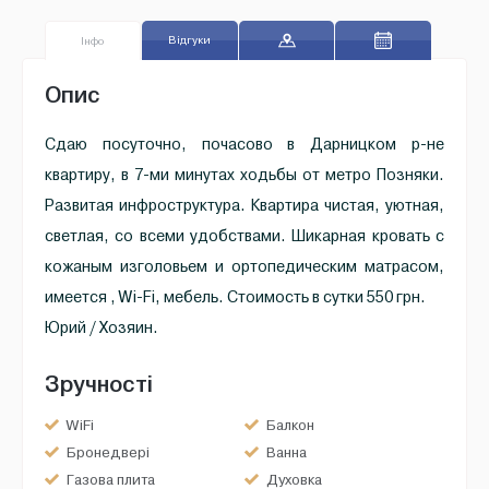
Відгуки
Iнфо
Oпис
Сдаю посуточно, почасово в Дарницком р-не
квартиру, в 7-ми минутах ходьбы от метро Позняки.
Развитая инфроструктура. Квартира чистая, уютная,
светлая, со всеми удобствами. Шикарная кровать с
кожаным изголовьем и ортопедическим матрасом,
имеется , Wi-Fi, мебель. Стоимость в сутки 550 грн.
Юрий / Хозяин.
Зручності
WiFi
Балкон
Бронедвері
Ванна
Газова плита
Духовка